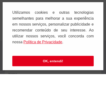
Adicionar
Adicionar
Utilizamos cookies e outras tecnologias
semelhantes para melhorar a sua experiência
em nossos serviços, personalizar publicidade e
recomendar conteúdo de seu interesse. Ao
utilizar nossos serviços, você concorda com
nossa
Polí­tica de Privacidade
.
Receba novidades
Preencha seus dados e receba novidades em
OK, entendi!
seu e-mail.
Cadastrar