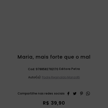
catequese
9
º
bíblia ave maria
10
º
Maria, mais forte que o mal
Editora Petra
Cod:
9788582782170
Autor(a):
Padre Reginaldo Manzotti
R$
39
,
90