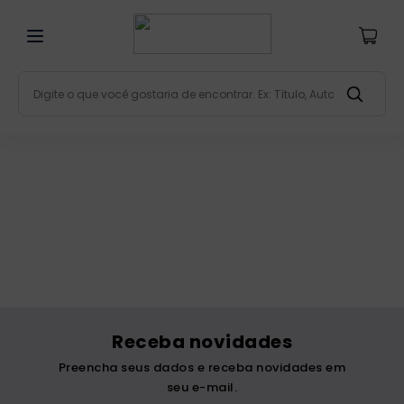
Digite o que você gostaria de encontrar. Ex: Título, Aut
Termos mais buscados
bíblia
1
º
liturgia
2
º
são miguel
3
º
terço
4
º
bíblia jerusalém
5
º
imagens
6
º
Receba novidades
patristica
7
º
Preencha seus dados e receba novidades em
biblia pastoral
8
º
seu e-mail.