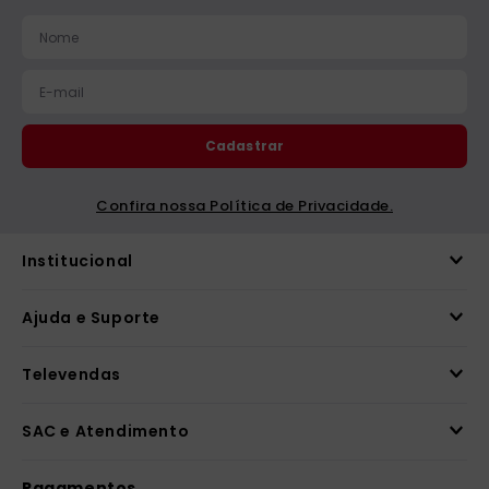
catequese
9
º
bíblia ave maria
10
º
Cadastrar
Confira nossa Política de Privacidade.
Institucional
Ajuda e Suporte
Televendas
SAC e Atendimento
Pagamentos