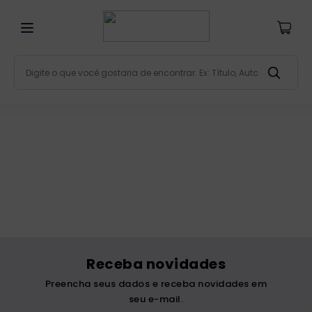
Digite o que você gostaria de encontrar. Ex: Título, Aut
Termos mais buscados
bíblia
1
º
liturgia
2
º
são miguel
3
º
terço
4
º
bíblia jerusalém
5
º
imagens
6
º
Receba novidades
patristica
7
º
Preencha seus dados e receba novidades em
biblia pastoral
8
º
seu e-mail.