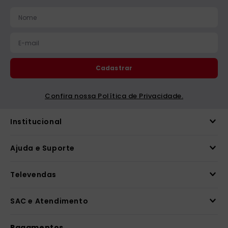
catequese
9
º
bíblia ave maria
10
º
Cadastrar
Confira nossa Política de Privacidade.
Institucional
Ajuda e Suporte
Televendas
SAC e Atendimento
Pagamentos