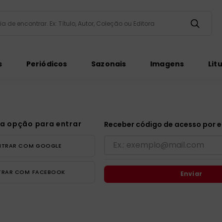
taria de encontrar. Ex: Título, Autor, Coleção ou Editora
ados
s
Periódicos
Sazonais
Imagens
Lit
a opção para entrar
Receber código de acesso por e
NTRAR COM
GOOGLE
ém
TRAR COM
FACEBOOK
Enviar