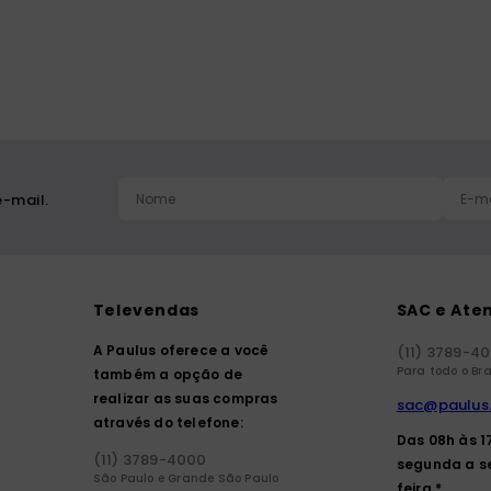
-mail.
Televendas
SAC e Ate
A Paulus oferece a você
(11) 3789-4
Para todo o Bra
também a opção de
realizar as suas compras
sac@paulus
através do telefone:
Das 08h às 1
(11) 3789-4000
segunda a s
São Paulo e Grande São Paulo
feira.*