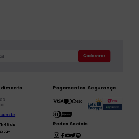
Cadastrar
ndimento
Pagamentos
Segurança
000
sil
.com.br
Redes Sociais
7h45 de
exta-