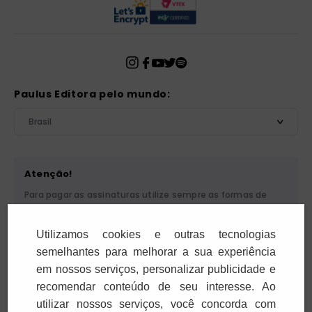
Paulus Editora pelo mundo:
Brasil
Atenção!
Para pagar as assinaturas utilize sempre as formas de
pagamento disponibilizadas pela PAULUS. Nunca efetue
depósito ou transferência bancária em nome de terceiros
Utilizamos cookies e outras tecnologias
ou de pessoa física. Se você receber algum tipo de
cobrança suspeita, entre em contato conosco pelo
semelhantes para melhorar a sua experiência
telefone (11) 5087-3600 ou pelo e-mail
em nossos serviços, personalizar publicidade e
cobranca@paulus.com.br
.
recomendar conteúdo de seu interesse. Ao
utilizar nossos serviços, você concorda com