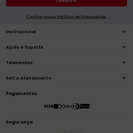
Cadastrar
catequese
9
º
bíblia ave maria
10
º
Confira nossa Política de Privacidade.
Institucional
Ajuda e Suporte
Televendas
SAC e Atendimento
Pagamentos
Segurança