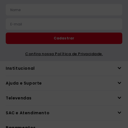
catequese
9
º
bíblia ave maria
10
º
Cadastrar
Confira nossa Política de Privacidade.
Institucional
Ajuda e Suporte
Televendas
SAC e Atendimento
Pagamentos