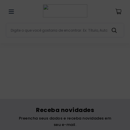
Digite o que você gostaria de encontrar. Ex: Título, Aut
Termos mais buscados
bíblia
1
º
liturgia
2
º
são miguel
3
º
terço
4
º
bíblia jerusalém
5
º
imagens
6
º
Receba novidades
patristica
7
º
Preencha seus dados e receba novidades em
biblia pastoral
8
º
seu e-mail.