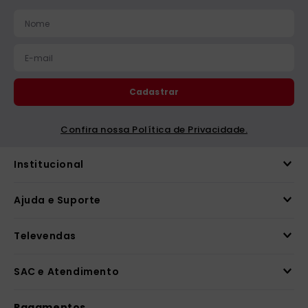
catequese
9
º
bíblia ave maria
10
º
Cadastrar
Confira nossa Política de Privacidade.
Institucional
Ajuda e Suporte
Televendas
SAC e Atendimento
Pagamentos