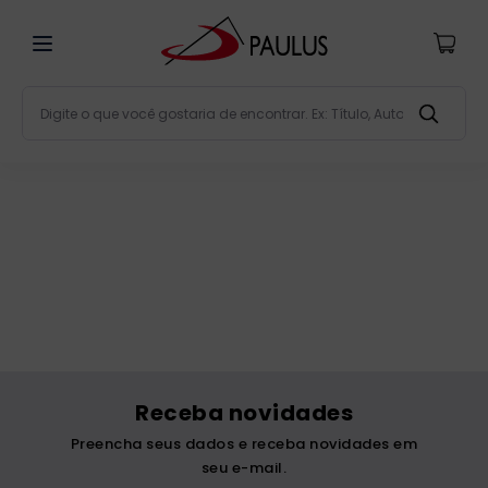
Digite o que você gostaria de encontrar. Ex: Título, Aut
Termos mais buscados
bíblia
1
º
liturgia
2
º
são miguel
3
º
terço
4
º
bíblia jerusalém
5
º
imagens
6
º
Receba novidades
patristica
7
º
Preencha seus dados e receba novidades em
biblia pastoral
8
º
seu e-mail.