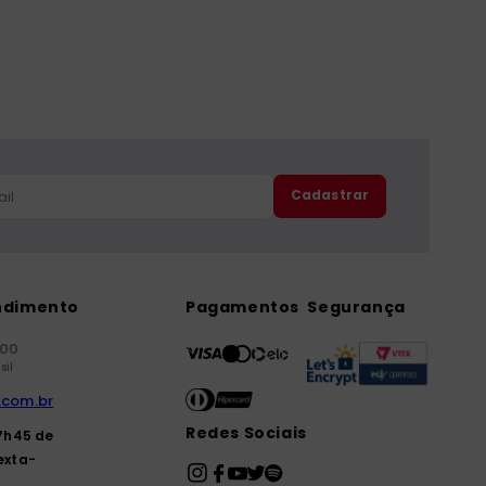
Cadastrar
ndimento
Pagamentos
Segurança
000
sil
.com.br
Redes Sociais
7h45 de
exta-