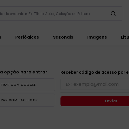
taria de encontrar. Ex: Título, Autor, Coleção ou Editora
ados
s
Periódicos
Sazonais
Imagens
Lit
a opção para entrar
Receber código de acesso por e
ém
NTRAR COM
GOOGLE
TRAR COM
FACEBOOK
Enviar