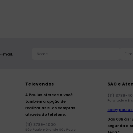
ia
-mail.
Televendas
SAC e Ate
A Paulus oferece a você
(11) 3789-4
Para todo o Bra
também a opção de
realizar as suas compras
sac@paulus
através do telefone:
Das 08h às 1
(11) 3789-4000
segunda a s
São Paulo e Grande São Paulo
feira.*