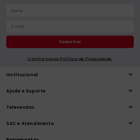
catequese
9
º
bíblia ave maria
10
º
Cadastrar
Confira nossa Política de Privacidade.
Institucional
Ajuda e Suporte
Televendas
SAC e Atendimento
Pagamentos