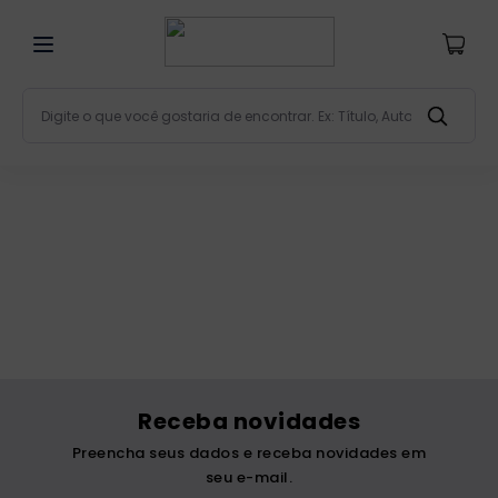
Digite o que você gostaria de encontrar. Ex: Título, Aut
Termos mais buscados
bíblia
1
º
liturgia
2
º
são miguel
3
º
terço
4
º
bíblia jerusalém
5
º
imagens
6
º
Receba novidades
patristica
7
º
Preencha seus dados e receba novidades em
biblia pastoral
8
º
seu e-mail.