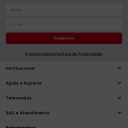
catequese
9
º
bíblia ave maria
10
º
Cadastrar
Confira nossa Política de Privacidade.
Institucional
Ajuda e Suporte
Televendas
SAC e Atendimento
Pagamentos