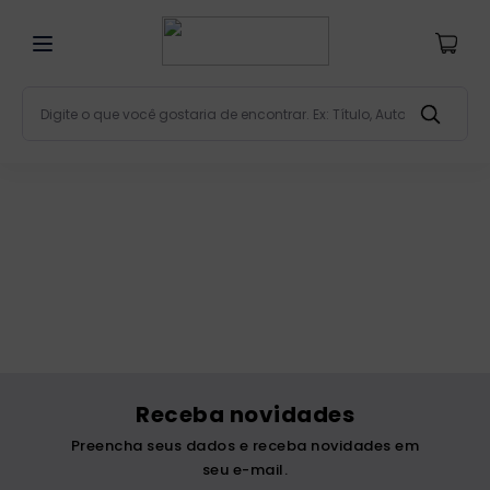
Digite o que você gostaria de encontrar. Ex: Título, Aut
Termos mais buscados
bíblia
1
º
liturgia
2
º
são miguel
3
º
terço
4
º
bíblia jerusalém
5
º
imagens
6
º
Receba novidades
biblia pastoral
7
º
Preencha seus dados e receba novidades em
patristica
8
º
seu e-mail.