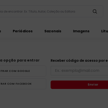
taria de encontrar. Ex: Título, Autor, Coleção ou Editora
ados
s
Periódicos
Sazonais
Imagens
Lit
a opção para entrar
Receber código de acesso por e
ém
NTRAR COM
GOOGLE
TRAR COM
FACEBOOK
Enviar