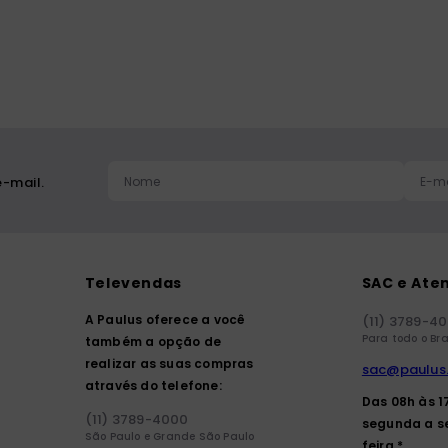
ia
-mail.
Televendas
SAC e Ate
A Paulus oferece a você
(11) 3789-4
Para todo o Bra
também a opção de
realizar as suas compras
sac@paulus
através do telefone:
Das 08h às 1
(11) 3789-4000
segunda a s
São Paulo e Grande São Paulo
feira.*