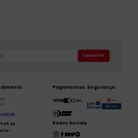
Cadastrar
ndimento
Pagamentos
Segurança
000
sil
.com.br
Redes Sociais
7h45 de
exta-