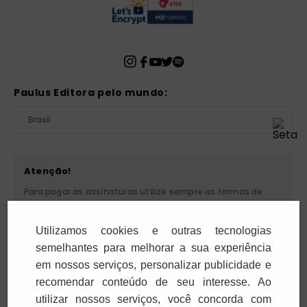
Paulus Editora pelo mundo:
Brasil
Atenção!
Para pagar as assinaturas utilize sempre as formas de
pagamento disponibilizadas pela PAULUS. Nunca efetue
depósito ou transferência bancária em nome de terceiros
Utilizamos cookies e outras tecnologias
ou de pessoa física. Se você receber algum tipo de
cobrança suspeita, entre em contato conosco pelo
semelhantes para melhorar a sua experiência
telefone (11) 5087-3600 ou pelo e-mail
em nossos serviços, personalizar publicidade e
cobranca@paulus.com.br
.
recomendar conteúdo de seu interesse. Ao
utilizar nossos serviços, você concorda com