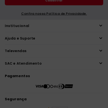
Cadastrar
catequese
9
º
bíblia ave maria
10
º
Confira nossa Política de Privacidade.
Institucional
Ajuda e Suporte
Televendas
SAC e Atendimento
Pagamentos
Segurança