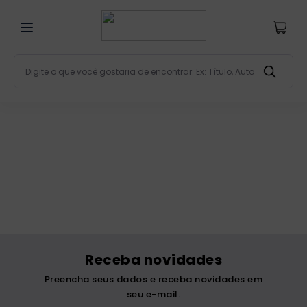
Digite o que você gostaria de encontrar. Ex: Título, Aut
Termos mais buscados
bíblia
1
º
liturgia
2
º
são miguel
3
º
terço
4
º
bíblia jerusalém
5
º
imagens
6
º
Receba novidades
biblia pastoral
7
º
Preencha seus dados e receba novidades em
patristica
8
º
seu e-mail.