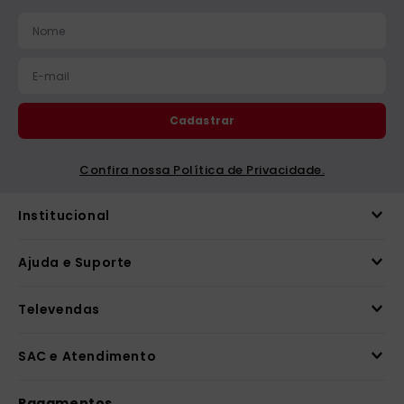
catequese
9
º
bíblia ave maria
10
º
Cadastrar
Confira nossa Política de Privacidade.
Institucional
Ajuda e Suporte
Televendas
SAC e Atendimento
Pagamentos