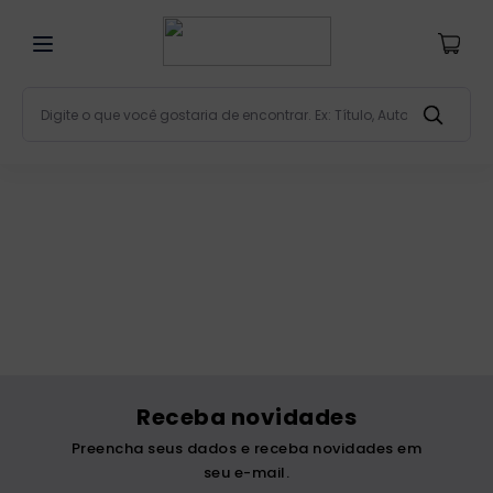
Digite o que você gostaria de encontrar. Ex: Título, Aut
Termos mais buscados
bíblia
1
º
liturgia
2
º
são miguel
3
º
terço
4
º
bíblia jerusalém
5
º
imagens
6
º
Receba novidades
patristica
7
º
Preencha seus dados e receba novidades em
biblia pastoral
8
º
seu e-mail.