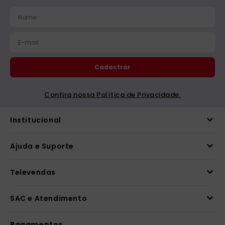
catequese
9
º
bíblia ave maria
10
º
Cadastrar
Confira nossa Política de Privacidade.
Institucional
Ajuda e Suporte
Televendas
SAC e Atendimento
Pagamentos