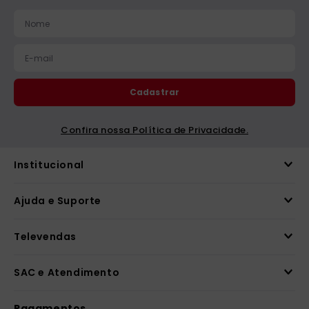
catequese
9
º
bíblia ave maria
10
º
Cadastrar
Confira nossa Política de Privacidade.
Institucional
Ajuda e Suporte
Televendas
SAC e Atendimento
Pagamentos