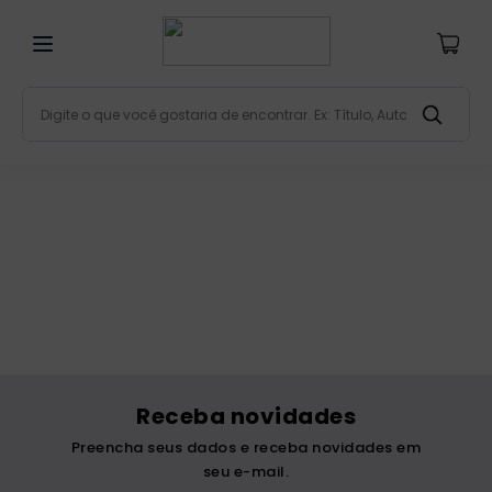
Digite o que você gostaria de encontrar. Ex: Título, Aut
Termos mais buscados
bíblia
1
º
liturgia
2
º
são miguel
3
º
terço
4
º
bíblia jerusalém
5
º
imagens
6
º
Receba novidades
patristica
7
º
Preencha seus dados e receba novidades em
biblia pastoral
8
º
seu e-mail.