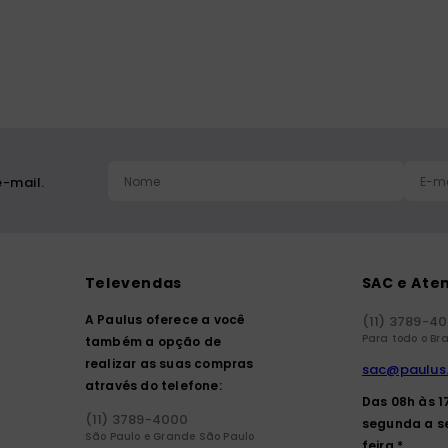
ia
-mail.
Televendas
SAC e Ate
A Paulus oferece a você
(11) 3789-4
Para todo o Bra
também a opção de
realizar as suas compras
sac@paulus
através do telefone:
Das 08h às 1
(11) 3789-4000
segunda a s
São Paulo e Grande São Paulo
feira.*