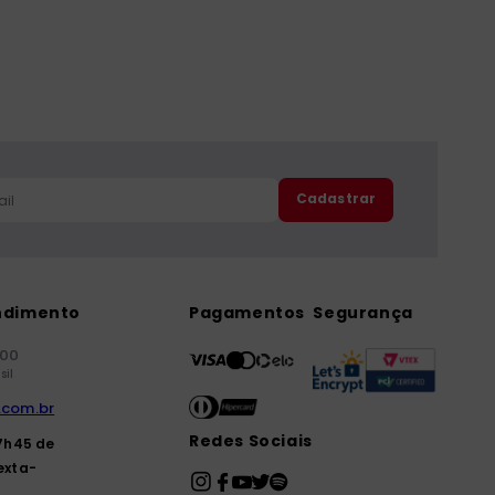
Cadastrar
ndimento
Pagamentos
Segurança
000
sil
.com.br
Redes Sociais
7h45 de
exta-