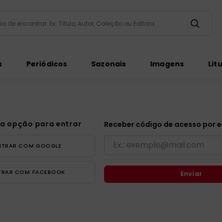
taria de encontrar. Ex: Título, Autor, Coleção ou Editora
ados
s
Periódicos
Sazonais
Imagens
Lit
a opção para entrar
Receber código de acesso por e
ém
NTRAR COM
GOOGLE
TRAR COM
FACEBOOK
Enviar