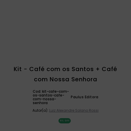
catequese
9
º
bíblia ave maria
10
º
Kit - Café com os Santos + Café
com Nossa Senhora
Cod:
kit-cafe-com-
os-santos-cafe-
Paulus Editora
com-nossa-
senhora
Autor(a):
Luiz Alexandre Solano Rossi
5%
OFF