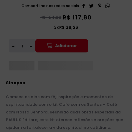
R$
117
,
80
R$
124
,
00
3
x
R$
39
,
26
Adicionar
＋
－
Comece os dias com fé, inspiração e momentos de
espiritualidade com o kit Café com os Santos + Café
com Nossa Senhora. Reunindo duas obras especiais da
PAULUS Editora, este kit oferece reflexões e orações que
ajudam a fortalecer a vida espiritual no cotidiano.