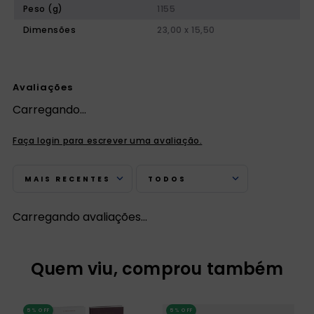
Peso (g)
1155
Dimensões
23,00 x 15,50
Avaliações
Carregando…
Faça login para escrever uma avaliação.
MAIS RECENTES
TODOS
Carregando avaliações…
Quem viu, comprou também
5%
OFF
5%
OFF