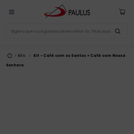
Digite o que você gostaria de encontrar. Ex: Título, Aut
Termos mais buscados
bíblia
1
º
Kits
Kit - Café com os Santos + Café com Nossa
liturgia
2
º
Senhora
são miguel
3
º
terço
4
º
bíblia jerusalém
5
º
imagens
6
º
patristica
7
º
biblia pastoral
8
º