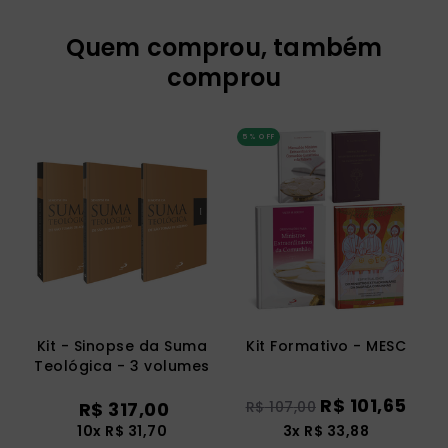
Quem comprou, também
comprou
5%
OFF
Kit - Sinopse da Suma
Kit Formativo - MESC
Teológica - 3 volumes
R$
101
,
65
R$
317
,
00
R$
107
,
00
10
x
R$
31
,
70
3
x
R$
33
,
88