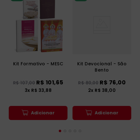
Kit Formativo - MESC
Kit Devocional - São
Bento
R$
101
,
65
R$
76
,
00
R$
107
,
00
R$
80
,
00
3
x
R$
33
,
88
2
x
R$
38
,
00
Adicionar
Adicionar