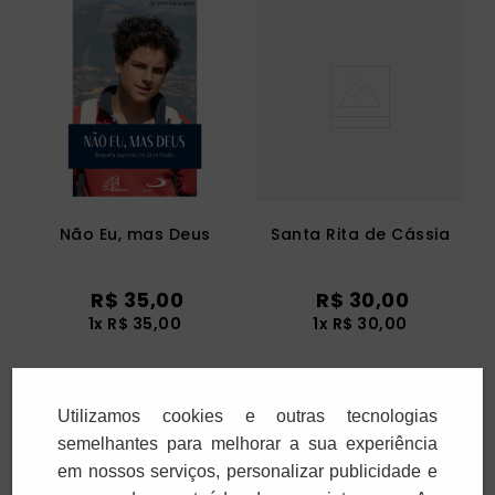
Não Eu, mas Deus
Santa Rita de Cássia
R$
35
,
00
R$
30
,
00
1
x
R$
35
,
00
1
x
R$
30
,
00
Adicionar
Adicionar
Utilizamos cookies e outras tecnologias
semelhantes para melhorar a sua experiência
em nossos serviços, personalizar publicidade e