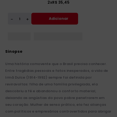
2
x
R$
35
,
45
Adicionar
＋
－
Uma história comovente que o Brasil precisa conhecer.
Entre tragédias pessoais e fatos inesperados, a vida de
Irmã Dulce (1914-1992) sempre foi definida por
reviravoltas: filha de uma família privilegiada, ela
descobriu a fé e abandonou o conforto material,
deixando as angústias do povo pobre penetrarem em
seu coração. Mulher de senso prático, ela fez alianças
com políticos e empresários controvertidos para abrigar