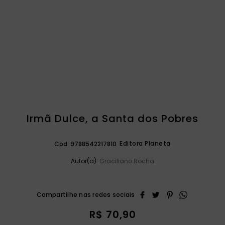
catequese
9
º
bíblia ave maria
10
º
Irmã Dulce, a Santa dos Pobres
Editora Planeta
Cod:
9788542217810
Autor(a):
Graciliano Rocha
R$
70
,
90