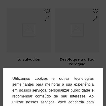
La salvación
Desbloqueia a Tua
Paróquia
R$
95
,
00
R$
91
,
00
3
x
R$
31
,
66
3
x
R$
30
,
33
Utilizamos cookies e outras tecnologias
semelhantes para melhorar a sua experiência
em nossos serviços, personalizar publicidade e
Adicionar
Adicionar
recomendar conteúdo de seu interesse. Ao
utilizar nossos serviços, você concorda com