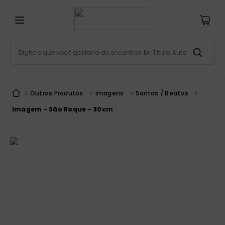
Digite o que você gostaria de encontrar. Ex: Título, Aut
Termos mais buscados
bíblia
1
º
Outros Produtos
Imagens
Santos / Beatos
liturgia
2
º
Imagem - São Roque - 30cm
são miguel
3
º
terço
4
º
bíblia jerusalém
5
º
imagens
6
º
biblia pastoral
7
º
patristica
8
º