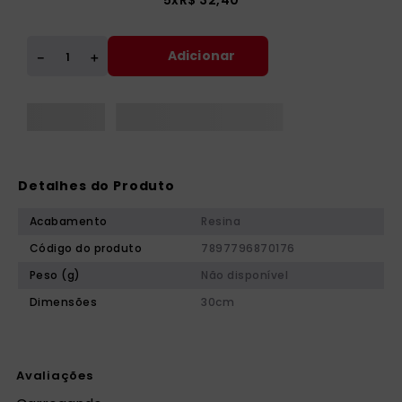
5
x
R$
32
,
40
Adicionar
＋
－
Detalhes do Produto
Acabamento
Resina
Código do produto
7897796870176
Peso (g)
Não disponível
Dimensões
30cm
Avaliações