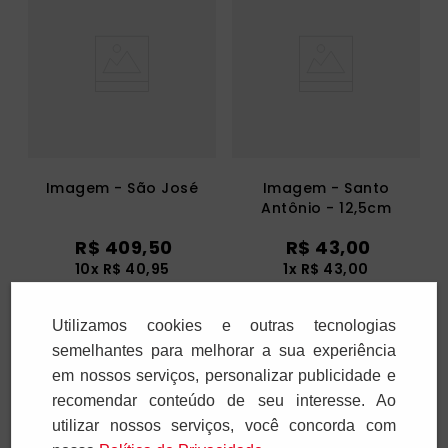
Imagem - São José
Imagem - Santo
Antônio - 12,5cm
R$
409
,
50
R$
43
,
00
10
x
R$
40
,
95
1
x
R$
43
,
00
Utilizamos cookies e outras tecnologias
Adicionar
Adicionar
semelhantes para melhorar a sua experiência
em nossos serviços, personalizar publicidade e
recomendar conteúdo de seu interesse. Ao
utilizar nossos serviços, você concorda com