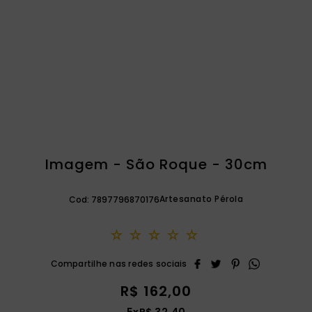
catequese
9
º
bíblia ave maria
10
º
Imagem - São Roque - 30cm
Artesanato Pérola
Cod:
7897796870176
☆
☆
☆
☆
☆
R$
162
,
00