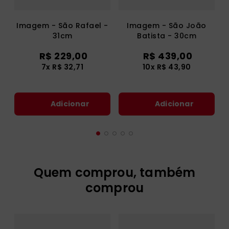
Imagem - São Rafael -
Imagem - São João
31cm
Batista - 30cm
R$
229
,
00
R$
439
,
00
7
x
R$
32
,
71
10
x
R$
43
,
90
Adicionar
Adicionar
Quem comprou, também
comprou