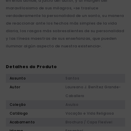
en ellas donde, a juicio del autor, y al margen del
maravillosismo de sus milagros, «se trasluce
verdaderamente la personalidad de un santo, su manera
de reaccionar ante los hechos más simples de la vida
diaria, los rasgos más sobresalientes de su personalidad
y las líneas maestras de sus enseñanzas, que pueden
iluminar algún aspecto de nuestra existencia».
Detalhes do Produto
Assunto
Santos
Autor
Laureano J. Benítez Grande-
Caballero
Coleção
Avulso
Catálogo
Vocação e Vida Religiosa
Acabamento
Brochura / Capa Flexível
Idioma
Espanhol