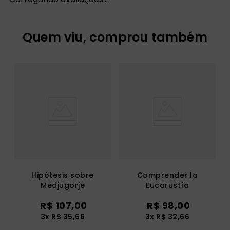
Quem viu, comprou também
Hipótesis sobre
Comprender la
Medjugorje
Eucarustía
R$
107
,
00
R$
98
,
00
3
x
R$
35
,
66
3
x
R$
32
,
66