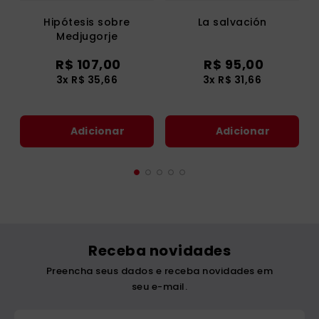
Hipótesis sobre
La salvación
Medjugorje
R$
107
,
00
R$
95
,
00
3
x
R$
35
,
66
3
x
R$
31
,
66
Adicionar
Adicionar
Receba novidades
Preencha seus dados e receba novidades em
seu e-mail.