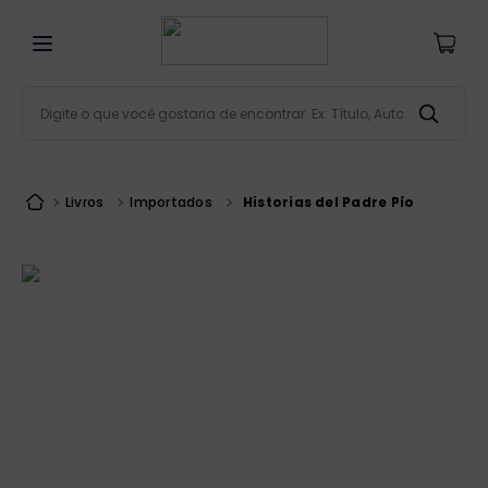
Digite o que você gostaria de encontrar. Ex: Título, Aut
Termos mais buscados
bíblia
1
º
Livros
Importados
Historias del Padre Pío
liturgia
2
º
são miguel
3
º
terço
4
º
bíblia jerusalém
5
º
imagens
6
º
biblia pastoral
7
º
patristica
8
º