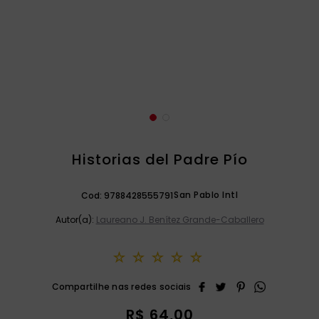
catequese
9
º
bíblia ave maria
10
º
Historias del Padre Pío
San Pablo Intl
Cod:
9788428555791
Autor(a):
Laureano J. Benítez Grande-Caballero
☆
☆
☆
☆
☆
R$
64
,
00