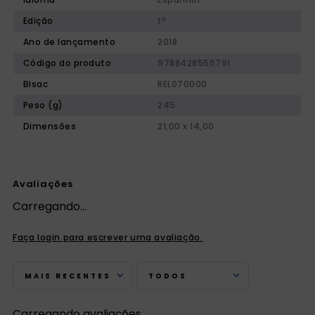
Edição
1ª
Ano de lançamento
2018
Código do produto
9788428555791
Bisac
REL070000
Peso (g)
245
Dimensões
21,00 x 14,00
Avaliações
Carregando…
Faça login para escrever uma avaliação.
MAIS RECENTES
TODOS
Carregando avaliações…