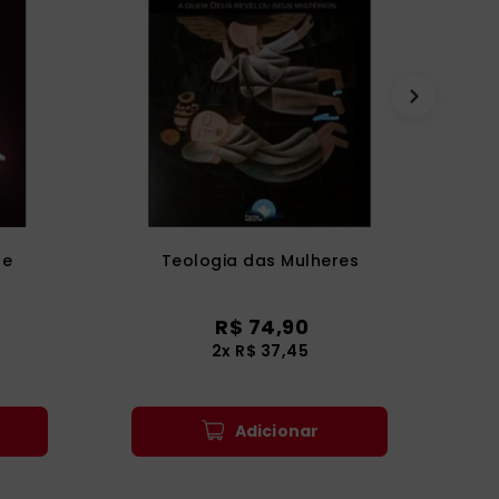
te
Teologia das Mulheres
R$
74
,
90
2
x
R$
37
,
45
Adicionar