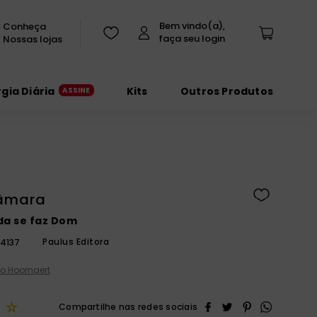
Conheça
Nossas lojas
rgia Diária
Kits
Outros Produtos
Câmara
da se faz Dom
Paulus Editora
4137
o Hoornaert
☆