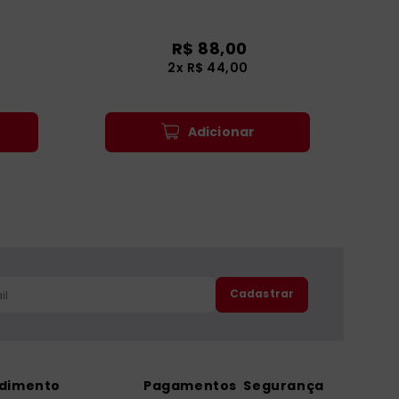
R$
88
,
00
2
x
R$
44
,
00
Adicionar
Cadastrar
ndimento
Pagamentos
Segurança