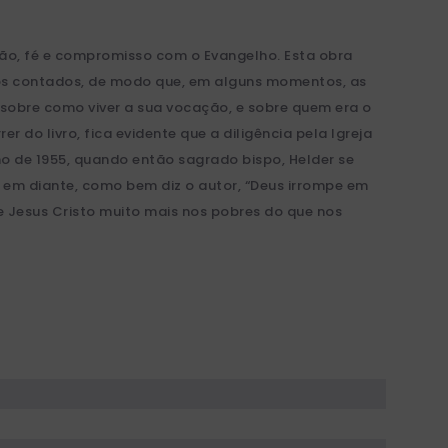
ção, fé e compromisso com o Evangelho. Esta obra
ios contados, de modo que, em alguns momentos, as
 sobre como viver a sua vocação, e sobre quem era o
r do livro, fica evidente que a diligência pela Igreja
no de 1955, quando então sagrado bispo, Helder se
 em diante, como bem diz o autor, “Deus irrompe em
e Jesus Cristo muito mais nos pobres do que nos