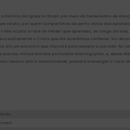
a história da Igreja no Brasil, por meio do testemunho de doa
um relato, por quem compartilhou de perto vários dos episód
rt não oculta a face do Helder que aprendeu, ao longo da vida,
era exatamente o Cristo que ele acreditava conhecer. No decorre
rova, em um encontro que marcará para sempre a sua vida. No a
lavras, instaurará nele profundas interrogações, e, desse dia
pelo mesmo zelo e autenticidade, passará a enxergar o rosto d
ristãs
rnaert