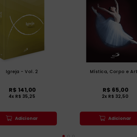
Igreja - Vol. 2
Mística, Corpo e Ar
R$
141
,
00
R$
65
,
00
4
x
R$
35
,
25
2
x
R$
32
,
50
Adicionar
Adicionar