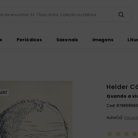
taria de encontrar. Ex: Título, Autor, Coleção ou Editora
ados
s
Periódicos
Sazonais
Imagens
Litu
Helder 
Quando a vi
ém
Cod:
978655562
Autor(a):
Eduard
☆
☆
☆
☆