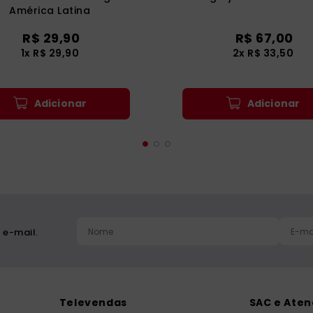
América Latina
R$
29
,
90
R$
67
,
00
1
x
R$
29
,
90
2
x
R$
33
,
50
Adicionar
Adicionar
 e-mail.
Televendas
SAC e Ate