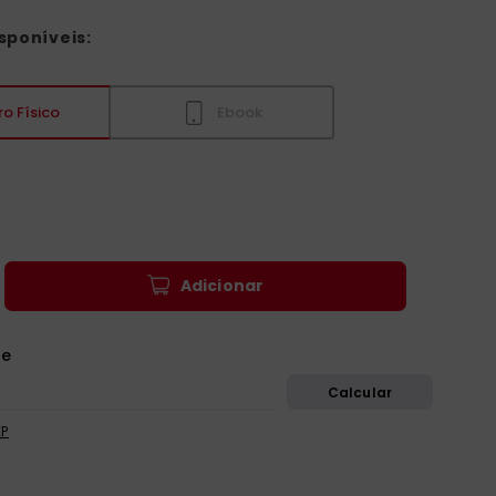
sponíveis:
ro Físico
Ebook
Adicionar
EP