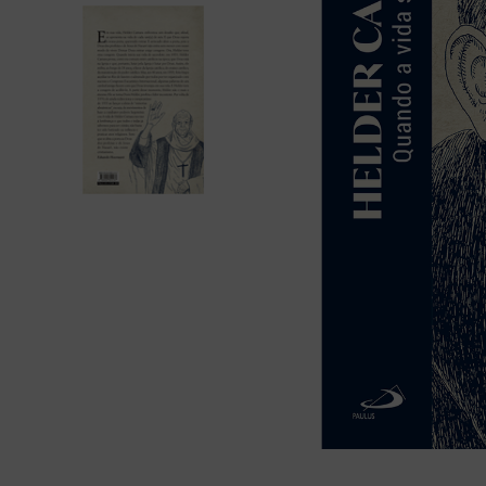
liturgia horas
10
º