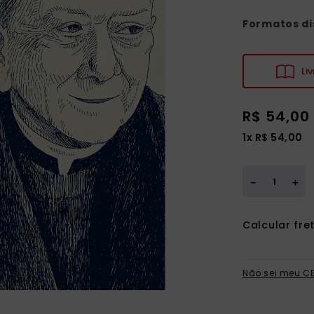
Formatos di
Liv
R$
54
,
00
1
x
R$
54
,
00
＋
－
Não sei meu C