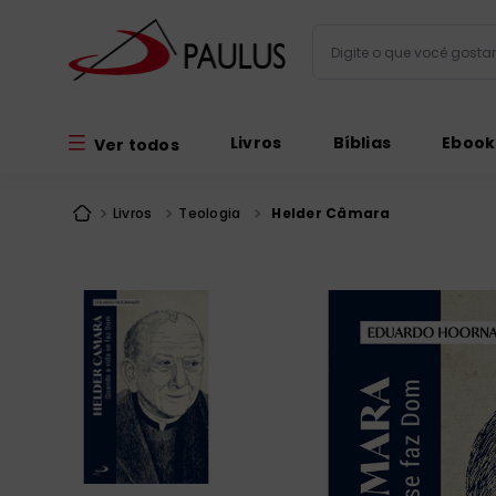
Digite o que você gos
Termos mais busc
Livros
Bíblias
Ebook
Ver todos
bíblia
1
º
liturgia
2
º
Livros
Teologia
Helder Câmara
são miguel
3
º
terço
4
º
imagens
5
º
bíblia jerusal
6
º
biblia pastoral
7
º
patristica
8
º
catequese
9
º