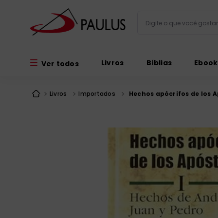
Digite o que você gos
Termos mais busc
Livros
Bíblias
Ebook
Ver todos
bíblia
1
º
liturgia
2
º
Livros
Importados
Hechos apócrifos de los Ap
são miguel
3
º
terço
4
º
bíblia jerusal
5
º
imagens
6
º
biblia pastoral
7
º
patristica
8
º
catequese
9
º