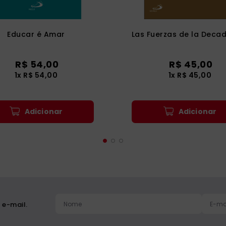
Educar é Amar
Las Fuerzas de la Deca
R$
54
,
00
R$
45
,
00
1
x
R$
54
,
00
1
x
R$
45
,
00
Adicionar
Adicionar
 e-mail.