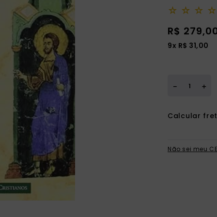
ia
☆
☆
☆
☆
R$
279
,
0
9
x
R$
31
,
00
＋
－
Não sei meu C