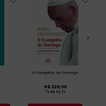
O Evangelho de Domingo
R$
229
,
00
7
x
R$
32
,
71