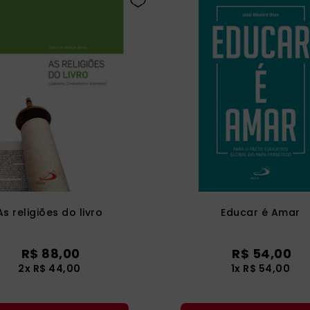
As religiões do livro
Educar é Amar
R$
88
,
00
R$
54
,
00
2
x
R$
44
,
00
1
x
R$
54
,
00