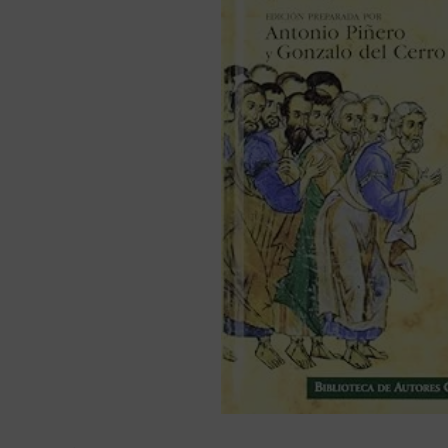
bíblia ave mar
10
º