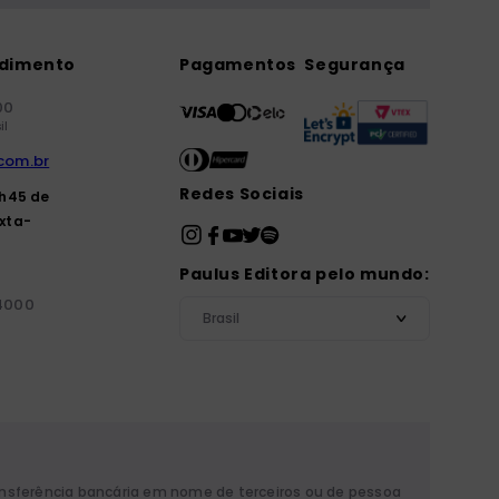
ndimento
Pagamentos
Segurança
00
il
com.br
Redes Sociais
7h45 de
xta-
Paulus Editora pelo mundo:
-4000
Brasil
ansferência bancária em nome de terceiros ou de pessoa