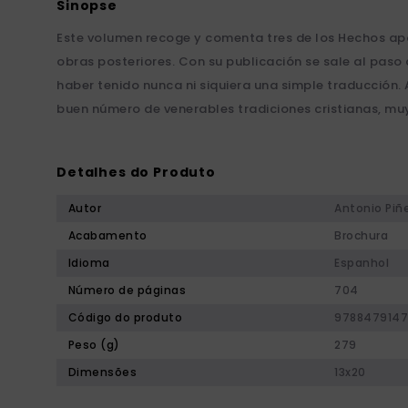
Este volumen recoge y comenta tres de los Hechos apóc
obras posteriores. Con su publicación se sale al paso d
haber tenido nunca ni siquiera una simple traducción. 
buen número de venerables tradiciones cristianas, muy p
Detalhes do Produto
Autor
Antonio Piñ
Acabamento
Brochura
Idioma
Espanhol
Número de páginas
704
Código do produto
9788479147
Peso (g)
279
Dimensões
13x20