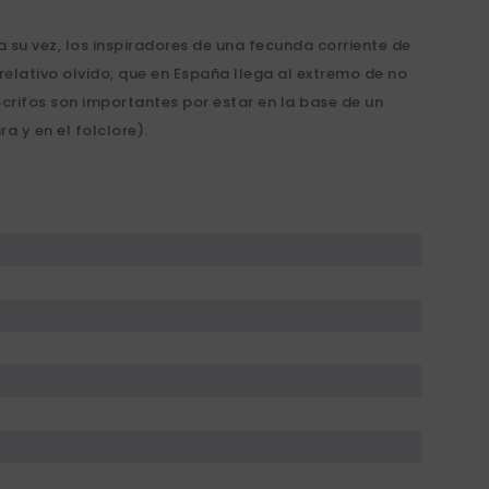
su vez, los inspiradores de una fecunda corriente de
 relativo olvido, que en España llega al extremo de no
ócrifos son importantes por estar en la base de un
a y en el folclore).