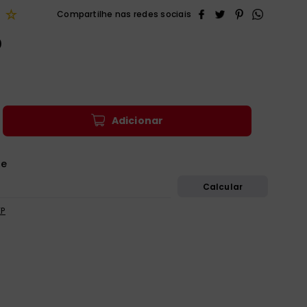
☆
0
Adicionar
EP