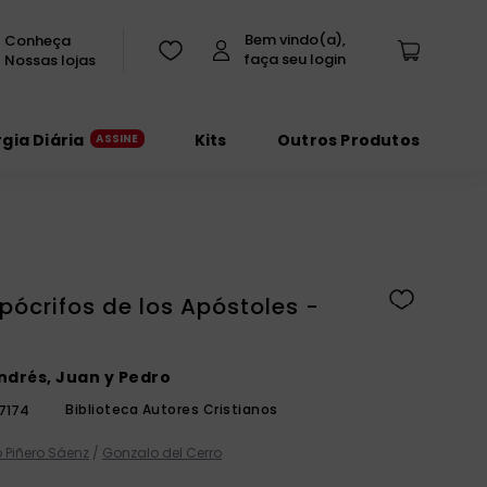
Conheça
Nossas lojas
rgia Diária
Kits
Outros Produtos
ócrifos de los Apóstoles -
ndrés, Juan y Pedro
Biblioteca Autores Cristianos
7174
 Piñero Sáenz
/
Gonzalo del Cerro