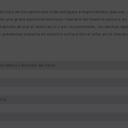
rifos de los apóstoles más antiguos e importantes, que son, a 
e una grave injusticia histórico-literaria de nuestra cultura: su
Además de por el texto en sí y por su contenido, los Hechos ap
resentes todavía en nuestra cultura (en el arte, en la literatur
ero Sáenz / Gonzalo del Cerro
174