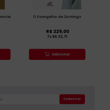
dencia
O Evangelho de Domingo
R$
229
,
00
7
x
R$
32
,
71
Adicionar
Cadastrar