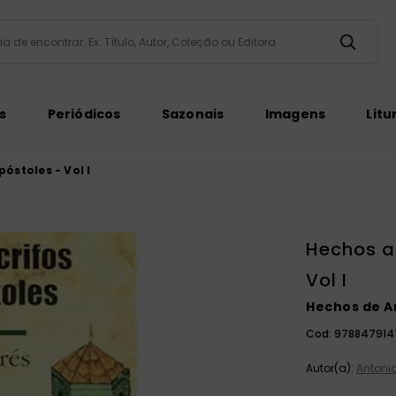
taria de encontrar. Ex: Título, Autor, Coleção ou Editora
ados
s
Periódicos
Sazonais
Imagens
Litu
óstoles - Vol I
Hechos ap
ém
Vol I
Hechos de A
Cod:
978847914
Autor(a):
Antonio