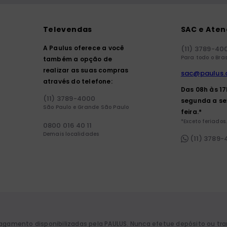
Televendas
SAC e Ate
A Paulus oferece a você
(11) 3789-40
Para todo o Bras
também a opção de
realizar as suas compras
sac@paulus.
através do telefone:
Das 08h às 1
(11) 3789-4000
segunda a se
São Paulo e Grande São Paulo
feira.*
*Exceto feriados.
0800 016 40 11
Demais localidades
(11) 3789
pagamento disponibilizadas pela PAULUS. Nunca efetue depósito ou tr