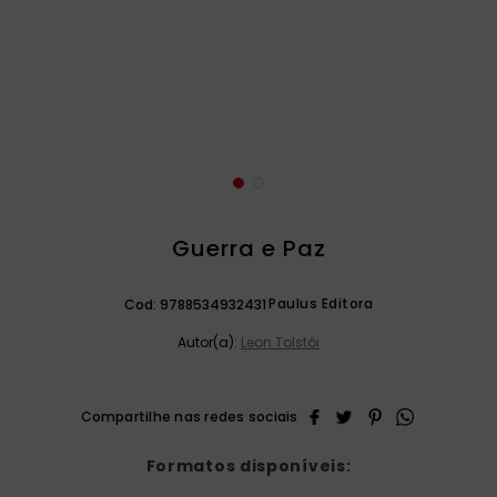
catequese
9
º
bíblia ave maria
10
º
Guerra e Paz
Paulus Editora
Cod:
9788534932431
Autor(a):
Leon Tolstói
Formatos disponíveis: