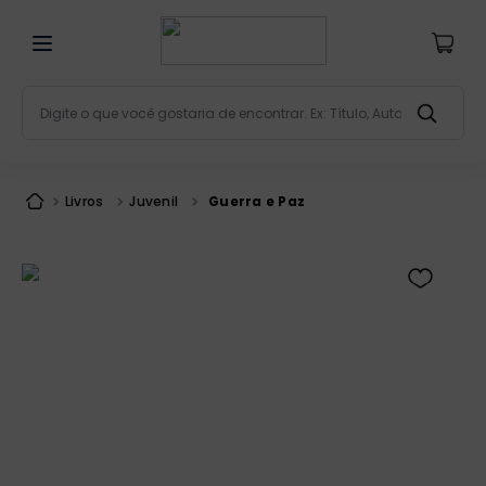
Digite o que você gostaria de encontrar. Ex: Título, Aut
Termos mais buscados
bíblia
1
º
Livros
Juvenil
Guerra e Paz
liturgia
2
º
são miguel
3
º
terço
4
º
bíblia jerusalém
5
º
imagens
6
º
patristica
7
º
biblia pastoral
8
º