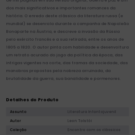
de mil páginas em sua versão original, Guerra e paz é um
dos mais significativos e importantes romances da
história. O enredo deste clássico da literatura russa (e
mundial) se desenrola durante a campanha de Napoleão
Bonaparte na Áustria, e descreve a invasão da Rússia
pelo exército francês e a sua retirada, entre os anos de
1805 a 1820. O autor pinta com habilidade e desenvoltura
um retrato acurado do jogo da política da época, das
intrigas vigentes na corte, das tramas da sociedade, das
manobras propostas pela nobreza arruinada, da
brutalidade da guerra, sua banalidade e pormenores.
Detalhes do Produto
Assunto
Literatura Infantojuvenil
Autor
Leon Tolstói
Coleção
Encontro com os clássicos