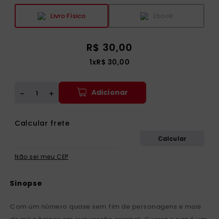
Livro Físico
Ebook
R$
30
,
00
1
x
R$
30
,
00
Adicionar
＋
－
Não sei meu CEP
Com um número quase sem fim de personagens e mais