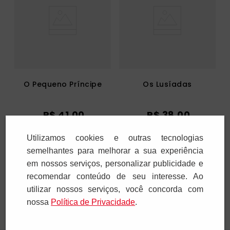
O Pequeno Príncipe
Os Lusíadas
R$
41
,
00
R$
38
,
00
1
x
R$
41
,
00
1
x
R$
38
,
00
Utilizamos cookies e outras tecnologias
semelhantes para melhorar a sua experiência
Adicionar
Adicionar
em nossos serviços, personalizar publicidade e
recomendar conteúdo de seu interesse. Ao
utilizar nossos serviços, você concorda com
nossa
Polí­tica de Privacidade
.