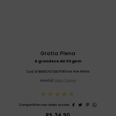
catequese
9
º
bíblia ave maria
10
º
Gratia Plena
A grandeza da Virgem
Editora Ave Maria
Cod:
9786557071397
Autor(a):
Alam Carrion
☆
☆
☆
☆
☆
R$
34
,
90