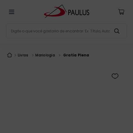
Digite o que você gostaria de encontrar. Ex: Título, Aut
Termos mais buscados
bíblia
1
º
Livros
Mariologia
Gratia Plena
liturgia
2
º
são miguel
3
º
terço
4
º
bíblia jerusalém
5
º
imagens
6
º
patristica
7
º
biblia pastoral
8
º