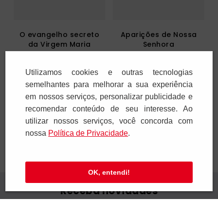
O evangelho secreto
Aparições de Nossa
da Virgem Maria
Senhora
R$
59
,
00
R$
35
,
00
Utilizamos cookies e outras tecnologias
1
x
R$
59
,
00
1
x
R$
35
,
00
semelhantes para melhorar a sua experiência
em nossos serviços, personalizar publicidade e
Adicionar
Adicionar
recomendar conteúdo de seu interesse. Ao
utilizar nossos serviços, você concorda com
nossa
Polí­tica de Privacidade
.
OK, entendi!
Receba novidades
Preencha seus dados e receba novidades em
seu e-mail.