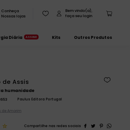
Conheça
Nossas lojas
rgia Diária
Kits
Outros Produtos
 de Assis
da humanidade
Paulus Editora Portugal
8653
 de Amorim
☆