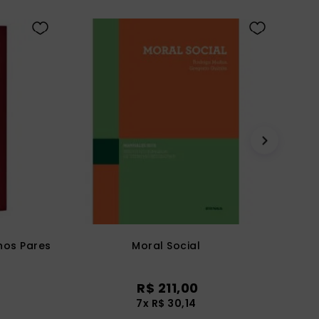
Anos Pares
Moral Social
R$
211
,
00
7
x
R$
30
,
14