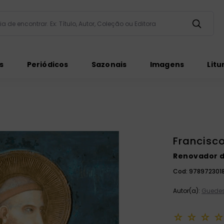
taria de encontrar. Ex: Título, Autor, Coleção ou Editora
ados
s
Periódicos
Sazonais
Imagens
Litu
Francisco
ém
Renovador 
Cod:
978972301
Autor(a):
Guedes
☆
☆
☆
☆