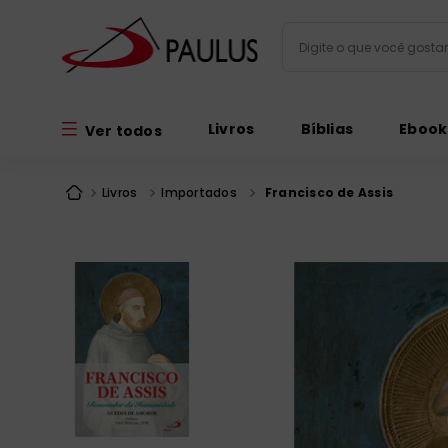
Digite o que você gos
Termos mais busc
Livros
Bíblias
Ebook
Ver todos
bíblia
1
º
liturgia
2
º
Livros
Importados
Francisco de Assis
são miguel
3
º
terço
4
º
bíblia jerusal
5
º
imagens
6
º
patristica
7
º
biblia pastoral
8
º
catequese
9
º