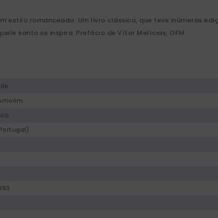
 num estilo romanceado. Um livro clássico, que teve inúmeras ed
e santo se inspira. Prefácio de Vítor Melícias, OFM.
ade
Amorim
sco
Portugal)
653
0