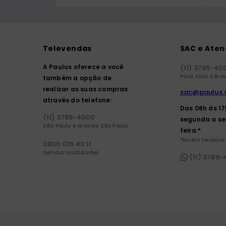
Televendas
SAC e Ate
A Paulus oferece a você
(11) 3789-40
Para todo o Bras
também a opção de
realizar as suas compras
sac@paulus.
através do telefone:
Das 08h às 1
(11) 3789-4000
segunda a se
São Paulo e Grande São Paulo
feira.*
*Exceto feriados.
0800 016 40 11
Demais localidades
(11) 3789