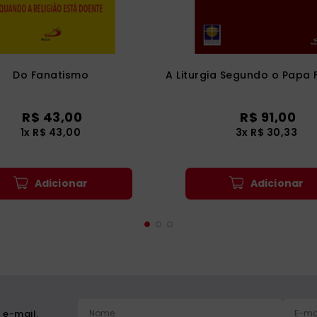
Do Fanatismo
A Liturgia Segundo o Papa 
R$
43
,
00
R$
91
,
00
1
x
R$
43
,
00
3
x
R$
30
,
33
Adicionar
Adicionar
 e-mail.