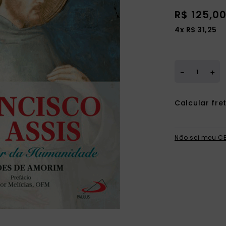
ia
R$
125
,
0
4
x
R$
31
,
25
＋
－
Não sei meu C