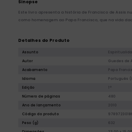
Este livro apresenta a história de Francisco de Assis
como homenagem ao Papa Francisco, que na vida daquel
Detalhes do Produto
Assunto
Espiritualid
Autor
Guedes de 
Acabamento
Papa Franci
Idioma
Português (
Edição
1ª
Número de páginas
480
Ano de lançamento
2010
Código do produto
9789723018
Peso (g)
632
Dimensões
23,00 x 15,0