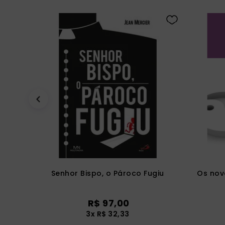
Senhor Bispo, o Pároco Fugiu
Os nov
R$
97
,
00
3
x
R$
32
,
33