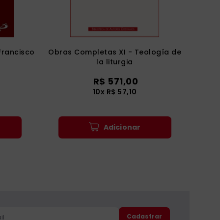
Francisco
Obras Completas XI - Teología de
la liturgia
R$
571
,
00
10
x
R$
57
,
10
Adicionar
Cadastrar