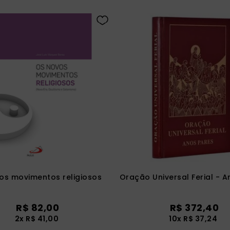
os movimentos religiosos
Oração Universal Ferial - 
R$
82
,
00
R$
372
,
40
2
x
R$
41
,
00
10
x
R$
37
,
24