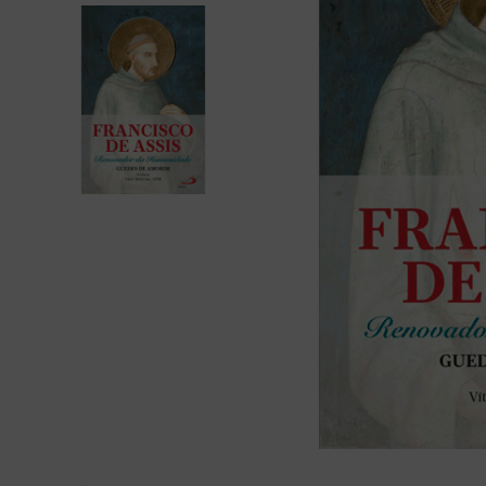
bíblia ave mar
10
º