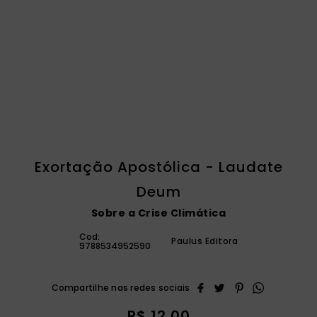
catequese
9
º
bíblia ave maria
10
º
Exortação Apostólica - Laudate
Deum
Sobre a Crise Climática
Cod:
Paulus Editora
9788534952590
R$
12
,
00