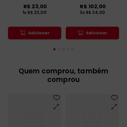
Participação, Missão -
interpretação
R$
23
,
00
R$
102
,
00
Documento Final
1
x
R$
23
,
00
3
x
R$
34
,
00
Adicionar
Adicionar
Quem comprou, também
comprou