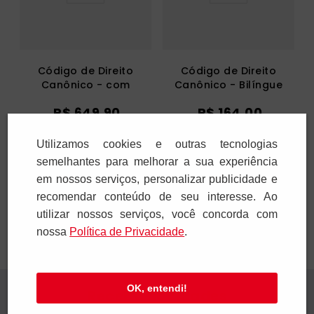
Código de Direito
Código de Direito
Canônico - com
Canônico - Bilíngue
comentários e fontes
R$
649
,
90
R$
164
,
00
10
x
R$
64
,
99
5
x
R$
32
,
80
Utilizamos cookies e outras tecnologias
semelhantes para melhorar a sua experiência
Adicionar
Adicionar
em nossos serviços, personalizar publicidade e
recomendar conteúdo de seu interesse. Ao
utilizar nossos serviços, você concorda com
nossa
Polí­tica de Privacidade
.
OK, entendi!
Receba novidades