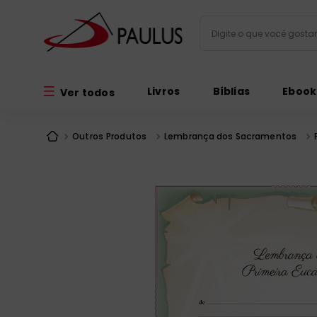
Digite o que você gos
Termos mais busc
Livros
Bíblias
Ebook
Ver todos
bíblia
1
º
liturgia
2
º
Outros Produtos
Lembrança dos Sacramentos
são miguel
3
º
terço
4
º
bíblia jerusal
5
º
imagens
6
º
patristica
7
º
biblia pastoral
8
º
catequese
9
º