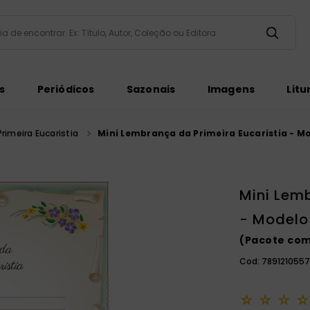
taria de encontrar. Ex: Título, Autor, Coleção ou Editora
ados
s
Periódicos
Sazonais
Imagens
Litu
Primeira Eucaristia
Mini Lembrança da Primeira Eucaristia - M
Mini Lem
ém
- Modelo
(Pacote com
Cod:
789121055
☆
☆
☆
☆