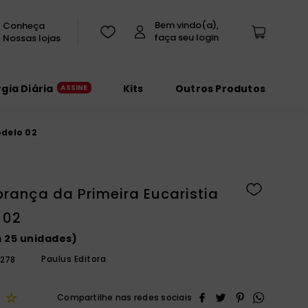
Conheça
Nossas lojas
rgia Diária
Kits
Outros Produtos
odelo 02
brança da Primeira Eucaristia
 02
 25 unidades)
Paulus Editora
7278
☆