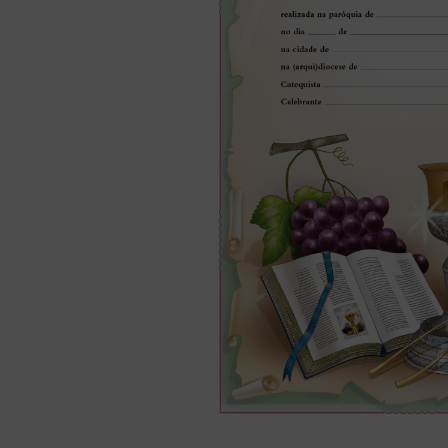
bíblia ave mar
10
º