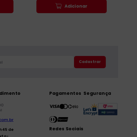
Adicionar
Cadastrar
ndimento
Pagamentos
Segurança
00
il
com.br
Redes Sociais
7h45 de
xta-