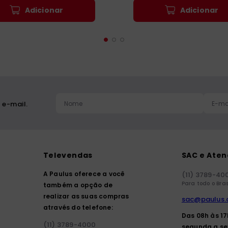
Adicionar
Adicionar
 e-mail.
Televendas
SAC e Ate
A Paulus oferece a você
(11) 3789-40
Para todo o Bras
também a opção de
realizar as suas compras
sac@paulus.
através do telefone:
Das 08h às 1
(11) 3789-4000
segunda a se