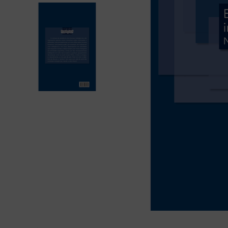
bíblia ave mar
10
º