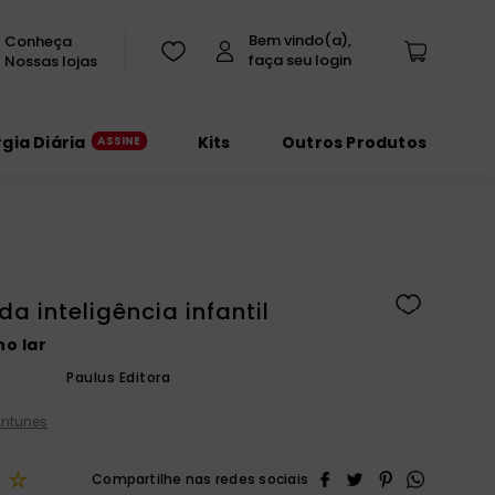
Conheça
Nossas lojas
rgia Diária
Kits
Outros Produtos
da inteligência infantil
no lar
Paulus Editora
Antunes
☆