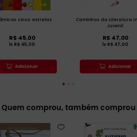
âmicas cinco estrelas
Caminhos da Literatura In
Juvenil
R$
45
,
00
R$
47
,
00
1
x
R$
45
,
00
1
x
R$
47
,
00
Adicionar
Adicionar
Quem comprou, também comprou