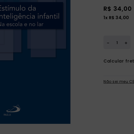
ia
R$
34
,
00
1
x
R$
34
,
00
＋
－
Não sei meu C