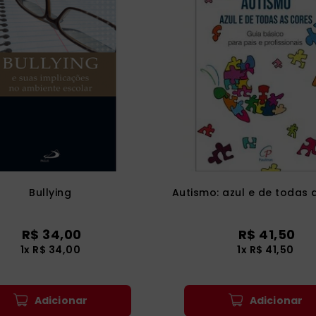
Bullying
Autismo: azul e de todas 
R$
34
,
00
R$
41
,
50
1
x
R$
34
,
00
1
x
R$
41
,
50
Adicionar
Adicionar