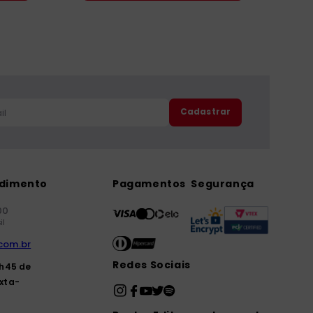
Cadastrar
ndimento
Pagamentos
Segurança
00
il
com.br
Redes Sociais
7h45 de
xta-