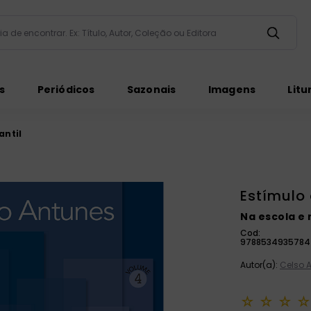
taria de encontrar. Ex: Título, Autor, Coleção ou Editora
ados
s
Periódicos
Sazonais
Imagens
Litu
antil
Estímulo 
ém
Na escola e 
Cod:
9788534935784
Autor(a):
Celso 
☆
☆
☆
☆