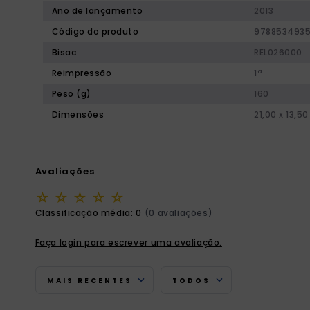
Ano de lançamento
2013
Código do produto
978853493
Bisac
REL026000
Reimpressão
1ª
Peso (g)
160
Dimensões
21,00 x 13,50
Avaliações
☆
☆
☆
☆
☆
Classificação média: 0
(0 avaliações)
Faça login para escrever uma avaliação.
MAIS RECENTES
TODOS