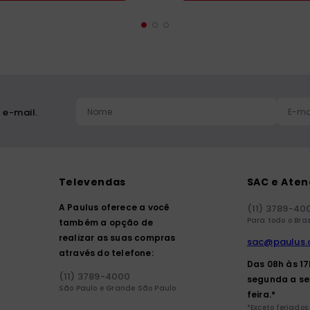
 e-mail.
Televendas
SAC e Ate
A Paulus oferece a você
(11) 3789-40
Para todo o Bras
também a opção de
realizar as suas compras
sac@paulus.
através do telefone:
Das 08h às 1
(11) 3789-4000
segunda a se
São Paulo e Grande São Paulo
feira.*
*Exceto feriados.