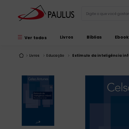
Digite o que você gos
Termos mais busc
Livros
Bíblias
Ebook
Ver todos
bíblia
1
º
liturgia
2
º
Livros
Educação
Estímulo da inteligência inf
são miguel
3
º
terço
4
º
bíblia jerusal
5
º
imagens
6
º
patristica
7
º
biblia pastoral
8
º
catequese
9
º