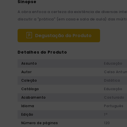
A obra enfoca a certeza da existência de diversas int
discutir a "prática" (em casa e sala de aula) das múltip
Degustação do Produto
Detalhes do Produto
Assunto
Educação
Autor
Celso Antu
Coleção
Didática
Catálogo
Educação
Acabamento
Costurado
Idioma
Português
Edição
1ª
Número de páginas
120