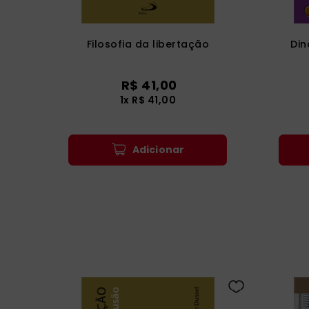
Filosofia da libertação
Din
R$
41
,
00
1
x
R$
41
,
00
Adicionar