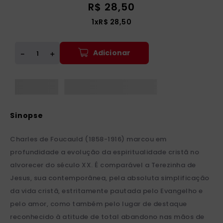
R$
28
,
50
1
x
R$
28
,
50
Adicionar
＋
－
Charles de Foucauld (1858-1916) marcou em
profundidade a evolução da espiritualidade cristã no
alvorecer do século XX. É comparável a Terezinha de
Jesus, sua contemporânea, pela absoluta simplificação
da vida cristã, estritamente pautada pelo Evangelho e
pelo amor, como também pelo lugar de destaque
reconhecido à atitude de total abandono nas mãos de