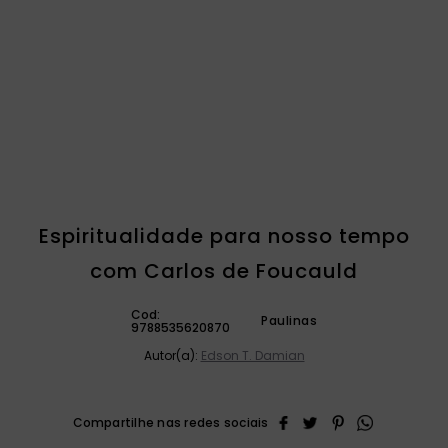
catequese
9
º
liturgia horas
10
º
Espiritualidade para nosso tempo
com Carlos de Foucauld
Cod:
Paulinas
9788535620870
Autor(a):
Edson T. Damian