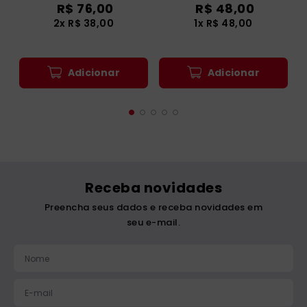
Sobre o Culto à
Para que Tua Vida
Santíssima Virgem na
Respire Liberdade -2ª
Igreja Católica
Edição
R$
76
,
00
R$
48
,
00
2
x
R$
38
,
00
1
x
R$
48
,
00
Adicionar
Adicionar
Receba novidades
Preencha seus dados e receba novidades em
seu e-mail.