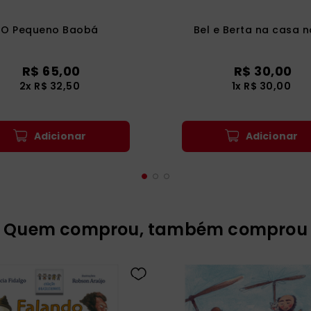
O Pequeno Baobá
Bel e Berta na casa 
R$
65
,
00
R$
30
,
00
2
x
R$
32
,
50
1
x
R$
30
,
00
Adicionar
Adicionar
Quem comprou, também comprou