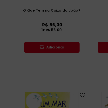
O Que Tem na Caixa do João?
R$
56
,
00
1
x
R$
56
,
00
Adicionar