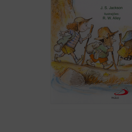
bíblia ave mar
10
º