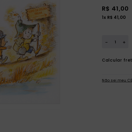
ia
R$
41
,
00
1
x
R$
41
,
00
＋
－
Não sei meu C