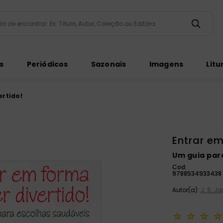
taria de encontrar. Ex: Título, Autor, Coleção ou Editora
ados
s
Periódicos
Sazonais
Imagens
Litu
ertido!
Entrar em
ém
Um guia par
Cod:
9788534933438
Autor(a):
J. S. J
☆
☆
☆
☆