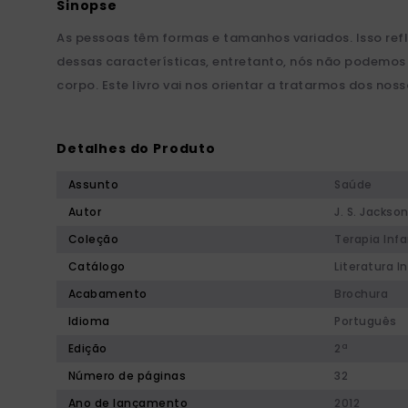
As pessoas têm formas e tamanhos variados. Isso refl
dessas características, entretanto, nós não podemos 
corpo. Este livro vai nos orientar a tratarmos dos n
Detalhes do Produto
Assunto
Saúde
Autor
J. S. Jackso
Coleção
Terapia Infa
Catálogo
Literatura In
Acabamento
Brochura
Idioma
Português
Edição
2ª
Número de páginas
32
Ano de lançamento
2012