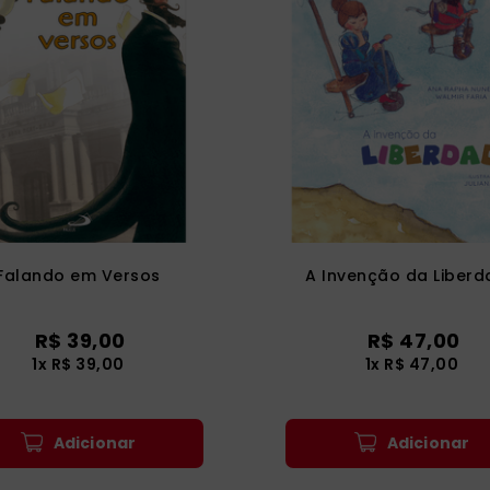
Falando em Versos
A Invenção da Liber
R$
39
,
00
R$
47
,
00
1
x
R$
39
,
00
1
x
R$
47
,
00
Adicionar
Adicionar