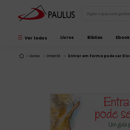
Digite o que você gos
Termos mais busc
Livros
Bíblias
Ebook
Ver todos
bíblia
1
º
liturgia
2
º
Livros
Infantil
Entrar em Forma pode ser Div
são miguel
3
º
terço
4
º
bíblia jerusal
5
º
imagens
6
º
patristica
7
º
biblia pastoral
8
º
catequese
9
º