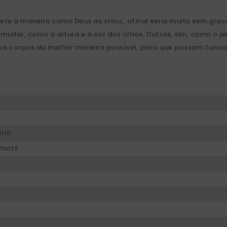
ete a maneira como Deus as criou., afinal seria muito sem gr
mudar, como a altura e a cor dos olhos. Outras, sim, como o j
ossos corpos da melhor maneira possível, para que possam func
n
ntil
fantil