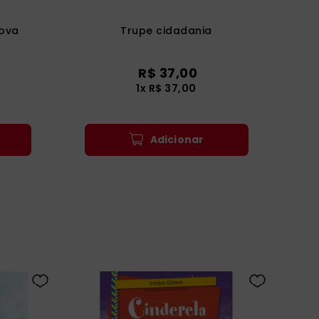
nova
Trupe cidadania
R$
37
,
00
1
x
R$
37
,
00
Adicionar