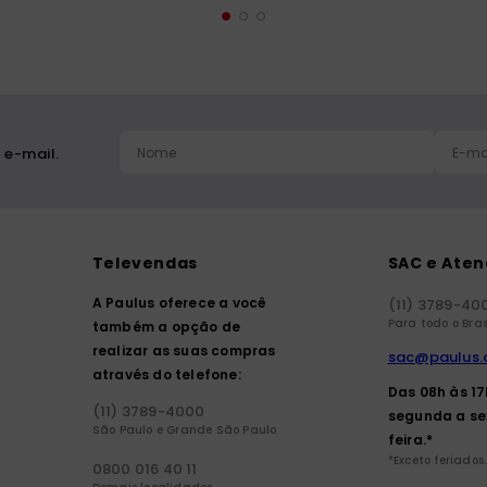
 e-mail.
Televendas
SAC e Ate
A Paulus oferece a você
(11) 3789-40
Para todo o Bras
também a opção de
realizar as suas compras
sac@paulus.
através do telefone:
Das 08h às 1
(11) 3789-4000
segunda a se
São Paulo e Grande São Paulo
feira.*
*Exceto feriados.
0800 016 40 11