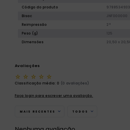
Código do produto
978853493
Bisac
JNF000000
Reimpressão
2ª
Peso (g)
125
Dimensões
20,50 x 20,5
Avaliações
☆
☆
☆
☆
☆
Classificação média: 0
(0 avaliações)
Faça login para escrever uma avaliação.
MAIS RECENTES
TODOS
Nenhuma avaliação