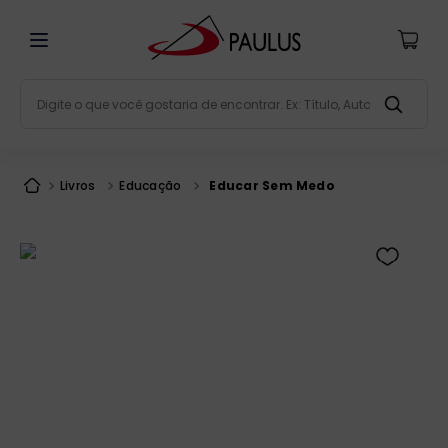
Digite o que você gostaria de encontrar. Ex: Título, Aut
Termos mais buscados
bíblia
1
º
Livros
Educação
Educar Sem Medo
liturgia
2
º
são miguel
3
º
terço
4
º
bíblia jerusalém
5
º
imagens
6
º
patristica
7
º
biblia pastoral
8
º