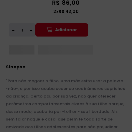
R$
86
,
00
2
x
R$
43
,
00
Adicionar
＋
－
"Para não magoar o filho, uma mãe evita usar a palavra
«não», e por isso acaba cedendo aos inúmeros caprichos
da criança. Certo pai, por sua vez, não quer oferecer
parâmetros comportamentais claros à sua filha porque,
desse modo, acabaria por «tolher » sua liberdade. Ah,
sem falar naquele casal que permite toda sorte de
amizade aos filhos adolescentes para não prejudicar