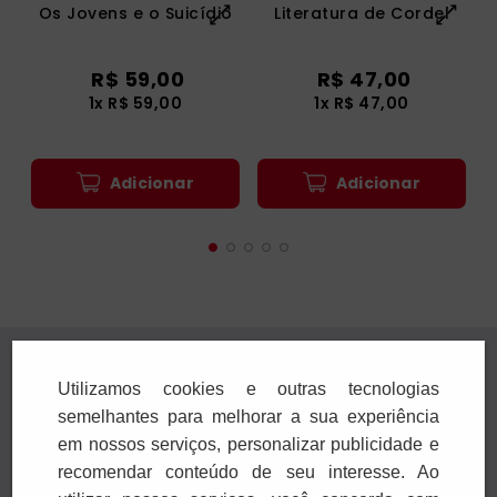
Os Jovens e o Suicídio
Literatura de Cordel
R$
59
,
00
R$
47
,
00
1
x
R$
59
,
00
1
x
R$
47
,
00
Adicionar
Adicionar
Utilizamos cookies e outras tecnologias
semelhantes para melhorar a sua experiência
em nossos serviços, personalizar publicidade e
recomendar conteúdo de seu interesse. Ao