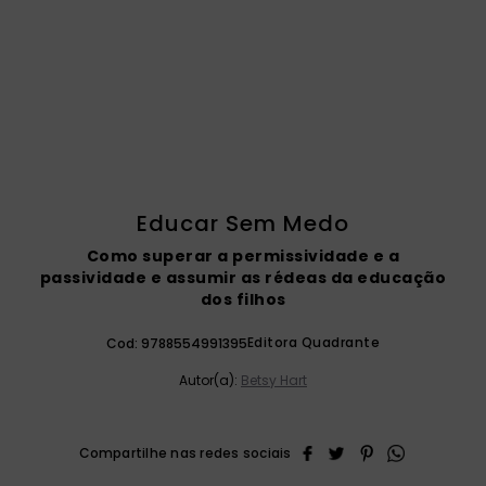
catequese
9
º
bíblia ave maria
10
º
Educar Sem Medo
Como superar a permissividade e a
passividade e assumir as rédeas da educação
dos filhos
Editora Quadrante
Cod:
9788554991395
Autor(a):
Betsy Hart