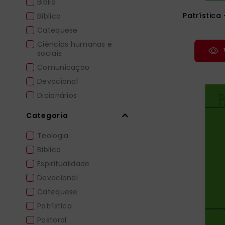
Biblia
Agnaldo José dos
Santos
Patrística
Bíblico
Agostino Trapè
Catequese
Aila Luzia Pinheiro de
Ciências humanas e
Andrade
sociais
Comunicação
Devocional
Dicionários
Educação
Categoria
Espiritualidade
Teologia
Família
Bíblico
Espiritualidade
Devocional
Catequese
Patrística
Pastoral