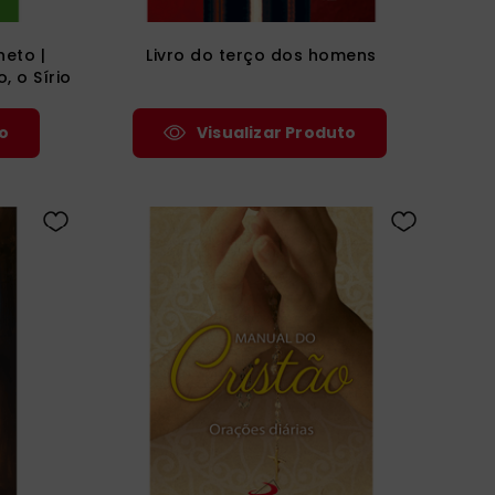
neto |
Livro do terço dos homens
, o Sírio
ófilo de
fo - Vol.
o
Visualizar Produto