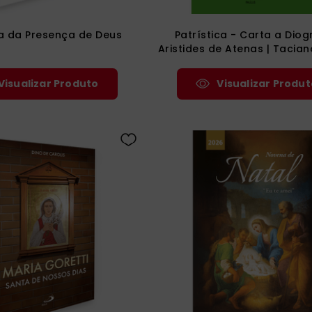
ca da Presença de Deus
Patrística - Carta a Diog
Aristides de Atenas | Taciano
| Atenágoras de Atenas | Te
Antioquia | Hermias, o filóso
Visualizar Produto
Visualizar Produt
2