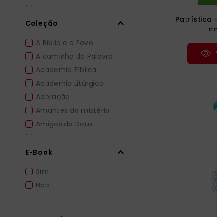
Juvenil
Patrística 
Liturgia
Coleção
co
Filosofia
A Bíblia e o Povo
A caminho da Palavra
Academia Bíblica
Academia Litúrgica
Adoração
Amantes do mistério
Amigos de Deus
Amor e Psique
Apocrypha
E-Book
Apoio pedagógico
Sim
Não