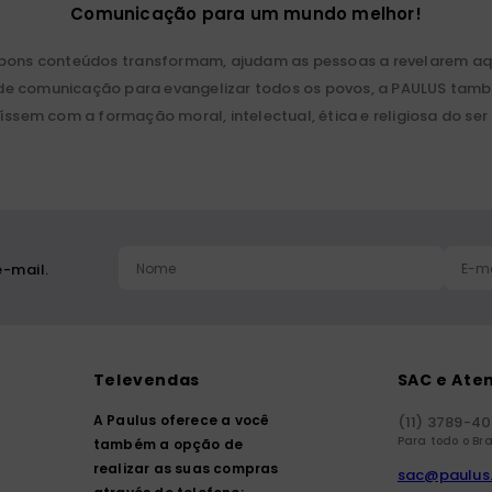
Comunicação para um mundo melhor!
 bons conteúdos transformam, ajudam as pessoas a revelarem aqu
ios de comunicação para evangelizar todos os povos, a PAULUS ta
íssem com a formação moral, intelectual, ética e religiosa do se
-mail.
Televendas
SAC e Ate
A Paulus oferece a você
(11) 3789-4
Para todo o Bra
também a opção de
realizar as suas compras
sac@paulus