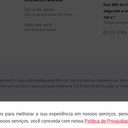
através do telefone:
Das 08h às 1
(11) 3789-4000
segunda a s
São Paulo e Grande São Paulo
feira.*
*Exceto feriados
0800 016 40 11
Demais localidades
(11) 3789
agamento disponibilizadas pela PAULUS. Nunca efetue depósito ou tra
 entre em contato conosco pelo telefone (11) 3789-4000 ou pelo e-mai
aulo. CNPJ: 61.287.546/0012-12. Rua Francisco Cruz, 229 - 04117-091. Vila
es para melhorar a sua experiência em nossos serviços, pers
nossos serviços, você concorda com nossa
Polí­tica de Privacida