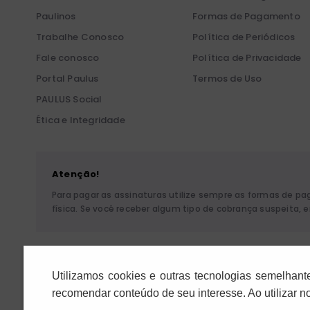
Paulinos
Formas de Pagamento
Trabalhe Conosco
Política de Periódicos
Fale conosco
Política de Privacidade
Portal Paulus
Termos de Uso
PAULUS Social
Ética e Integridade
Atenção!
Para pagar as assinaturas utilize sempre as formas de p
física. Se você receber algum tipo de cobrança suspeita,
Pia Sociedade de São P
Utilizamos cookies e outras tecnologias semelhant
recomendar conteúdo de seu interesse. Ao utilizar 