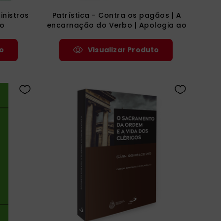
inistros
Patrística - Contra os pagãos | A
ão
encarnação do Verbo | Apologia ao
imperador Constâncio | Apologia de
sua fuga | Vida e conduta de S.
o
Visualizar Produto
Antão - Vol. 18