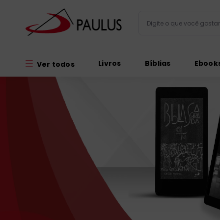
Digite o que você gos
Termos mais busc
Livros
Bíblias
Ebook
Ver todos
bíblia
1
º
liturgia
2
º
são miguel
3
º
terço
4
º
bíblia jerusal
5
º
imagens
6
º
biblia pastoral
7
º
patristica
8
º
catequese
9
º