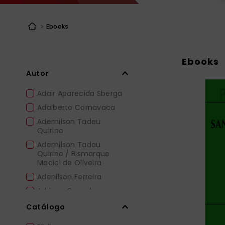
bíblia ave mar
10
º
Ebooks
Ebooks
Autor
Adair Aparecida Sberga
Adalberto Cornavaca
Ademilson Tadeu
Quirino
Ademilson Tadeu
Quirino / Bismarque
Macial de Oliveira
Adenilson Ferreira
Adriana Gamelas
Afonso Maria Ligorio
Catálogo
Soares