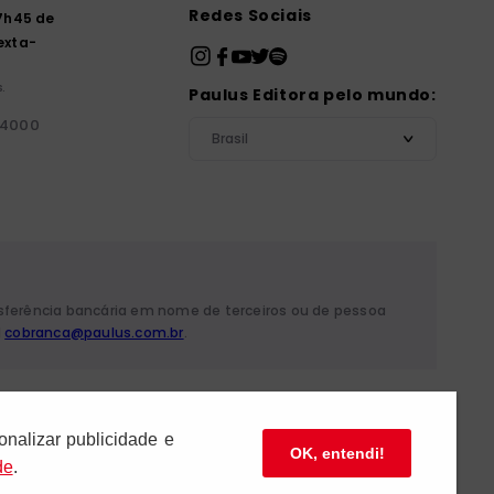
Redes Sociais
7h45 de
exta-
.
Paulus Editora pelo mundo:
-4000
Brasil
nsferência bancária em nome de terceiros ou de pessoa
l
cobranca@paulus.com.br
.
 Mariana - São Paulo/SP
onalizar publicidade e
OK, entendi!
de
.