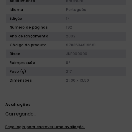
Acabamento
Brochura
Idioma
Português
Edição
1ª
Número de páginas
192
Ano de lançamento
2002
Código do produto
9788534919661
Bisac
JNF000000
Reimpressão
8ª
Peso (g)
217
Dimensões
21,00 x 13,50
Avaliações
Carregando…
Faça login para escrever uma avaliação.