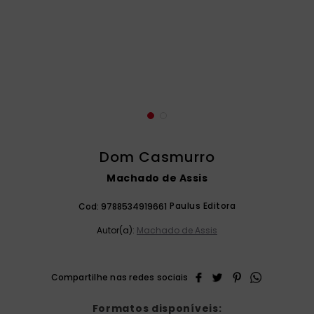
catequese
9
º
bíblia ave maria
10
º
Dom Casmurro
Machado de Assis
Paulus Editora
Cod:
9788534919661
Autor(a):
Machado de Assis
Formatos disponíveis: