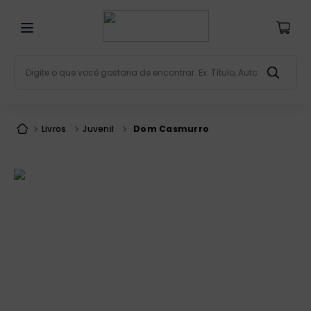
Digite o que você gostaria de encontrar. Ex: Título, Aut
Termos mais buscados
bíblia
1
º
Livros
Juvenil
Dom Casmurro
liturgia
2
º
são miguel
3
º
terço
4
º
bíblia jerusalém
5
º
imagens
6
º
patristica
7
º
biblia pastoral
8
º