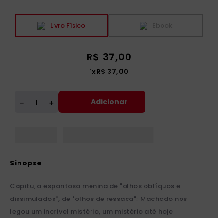
Livro Físico
Ebook
R$
37
,
00
1
x
R$
37
,
00
Adicionar
＋
－
Capitu, a espantosa menina de "olhos oblíquos e
dissimulados", de "olhos de ressaca"; Machado nos
legou um incrível mistério, um mistério até hoje