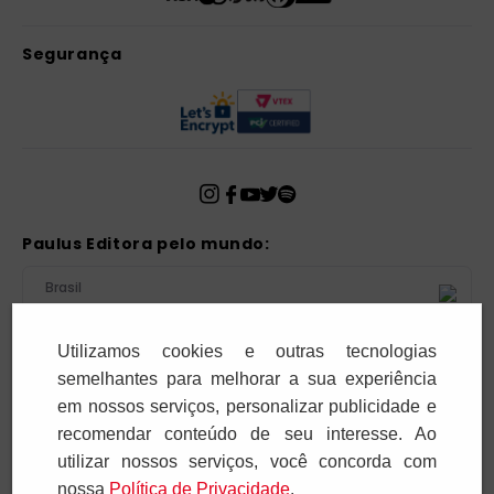
Segurança
Paulus Editora pelo mundo:
Brasil
Utilizamos cookies e outras tecnologias
Atenção!
semelhantes para melhorar a sua experiência
Para pagar as assinaturas utilize sempre as formas de
em nossos serviços, personalizar publicidade e
pagamento disponibilizadas pela PAULUS. Nunca efetue
recomendar conteúdo de seu interesse. Ao
depósito ou transferência bancária em nome de terceiros
utilizar nossos serviços, você concorda com
ou de pessoa física. Se você receber algum tipo de
nossa
Polí­tica de Privacidade
.
cobrança suspeita, entre em contato conosco pelo