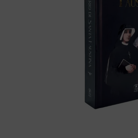
bíblia ave mar
10
º