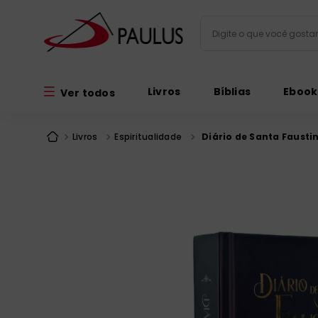
Digite o que você gos
Termos mais busc
Livros
Bíblias
Ebook
Ver todos
bíblia
1
º
liturgia
2
º
Livros
Espiritualidade
Diário de Santa Fausti
são miguel
3
º
terço
4
º
bíblia jerusal
5
º
imagens
6
º
patristica
7
º
biblia pastoral
8
º
catequese
9
º