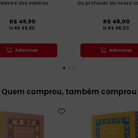
 Mestre dos mestres
Do profundo de nosso c
R$
49
,
90
R$
48
,
00
1
x
R$
49
,
90
1
x
R$
48
,
00
Adicionar
Adicionar
Quem comprou, também comprou