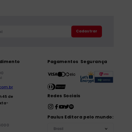
Cadastrar
ndimento
Pagamentos
Segurança
00
il
com.br
Redes Sociais
7h45 de
xta-
Paulus Editora pelo mundo:
-4000
Brasil