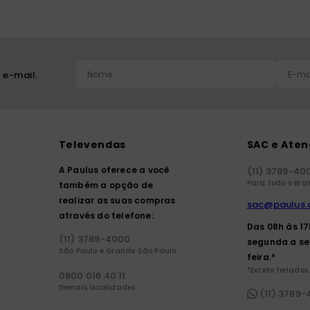
 e-mail.
Televendas
SAC e Ate
A Paulus oferece a você
(11) 3789-40
Para todo o Bras
também a opção de
realizar as suas compras
sac@paulus.
através do telefone:
Das 08h às 1
(11) 3789-4000
segunda a se
São Paulo e Grande São Paulo
feira.*
*Exceto feriados.
0800 016 40 11
Demais localidades
(11) 3789