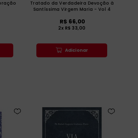
oração
Tratado da Verdadeira Devoção à
Santíssima Virgem Maria - Vol 4
(Luxo)
R$
66
,
00
2
x
R$
33
,
00
Adicionar