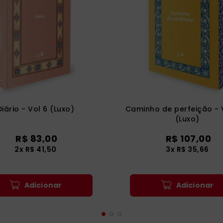
Diário - Vol 6 (Luxo)
Caminho de perfeição - 
(Luxo)
R$
83
,
00
R$
107
,
00
2
x
R$
41
,
50
3
x
R$
35
,
66
Adicionar
Adicionar