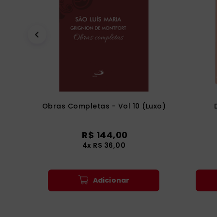
Obras Completas - Vol 10 (Luxo)
R$
144
,
00
4
x
R$
36
,
00
Adicionar