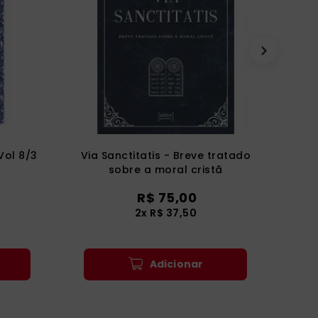
Vol 8/3
Via Sanctitatis - Breve tratado
sobre a moral cristã
R$
75
,
00
2
x
R$
37
,
50
Adicionar