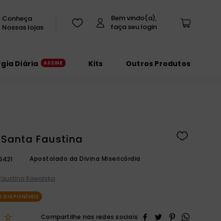
Conheça
Nossas lojas
rgia Diária
Kits
Outros Produtos
 Santa Faustina
Apostolado da Divina Misericórdia
5421
Faustina Kowalska
 DISPONÍVEIS
☆