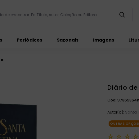
taria de encontrar. Ex: Título, Autor, Coleção ou Editora
ados
s
Periódicos
Sazonais
Imagens
Litu
na
Diário de
ém
Cod:
978658641
Autor(a):
Santa 
OUTRAS OPÇÕES
☆
☆
☆
☆