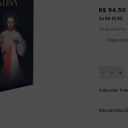
ia
R$
94
,
50
3
x
R$
31
,
50
Acabamento
Capa C
＋
－
Não sei meu C