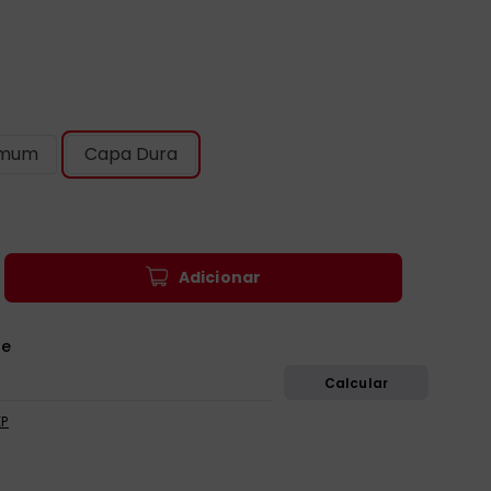
omum
Capa Dura
Adicionar
EP