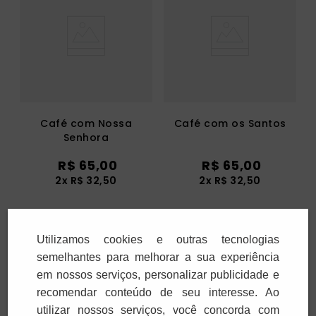
Café com Nossa
Café com os Santos
Senhora
R$
65
,
00
R$
65
,
00
2
x
R$
32
,
50
2
x
R$
32
,
50
Adicionar
Adicionar
Utilizamos cookies e outras tecnologias
semelhantes para melhorar a sua experiência
em nossos serviços, personalizar publicidade e
recomendar conteúdo de seu interesse. Ao
utilizar nossos serviços, você concorda com