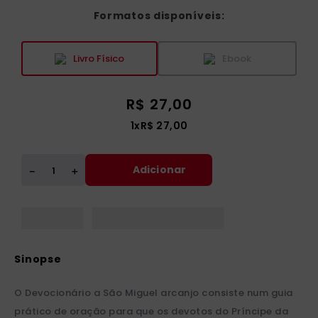
Formatos disponíveis:
Livro Físico
Ebook
R$
27
,
00
1
x
R$
27
,
00
Adicionar
＋
－
O Devocionário a São Miguel arcanjo consiste num guia
prático de oração para que os devotos do Príncipe da