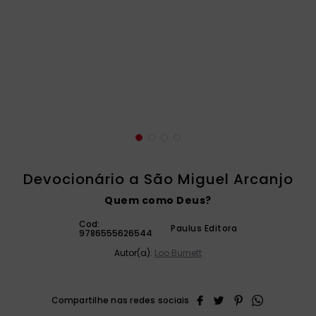
catequese
9
º
bíblia ave maria
10
º
Devocionário a São Miguel Arcanjo
Quem como Deus?
Cod:
Paulus Editora
9786555626544
Autor(a):
Loo Burnett