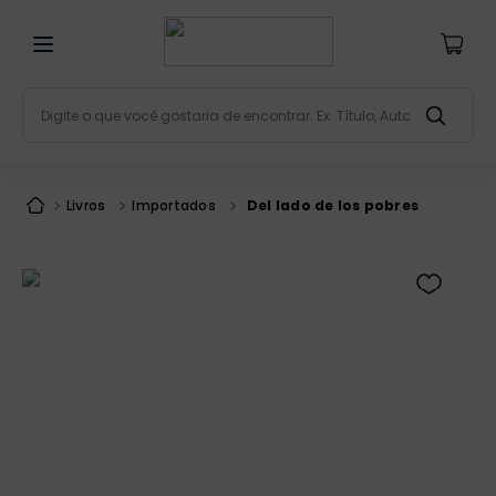
Digite o que você gostaria de encontrar. Ex: Título, Aut
Termos mais buscados
bíblia
1
º
Livros
Importados
Del lado de los pobres
liturgia
2
º
são miguel
3
º
terço
4
º
bíblia jerusalém
5
º
imagens
6
º
biblia pastoral
7
º
patristica
8
º