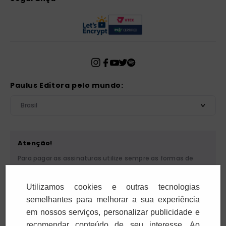
Paulus Editora pelo mundo:
Brasil
Atenção!
Para pagar as assinaturas utilize sempre as formas de
pagamento disponibilizadas pela PAULUS. Nunca efetue
depósito ou transferência bancária em nome de terceiros
Utilizamos cookies e outras tecnologias
ou de pessoa física. Se você receber algum tipo de
cobrança suspeita, entre em contato conosco pelo
semelhantes para melhorar a sua experiência
telefone (11) 5087-3600 ou pelo e-mail
em nossos serviços, personalizar publicidade e
cobranca@paulus.com.br
.
recomendar conteúdo de seu interesse. Ao