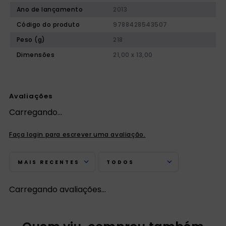
Ano de lançamento
2013
Código do produto
9788428543507
Peso (g)
218
Dimensões
21,00 x 13,00
Avaliações
Carregando…
Faça login para escrever uma avaliação.
MAIS RECENTES
TODOS
Carregando avaliações…