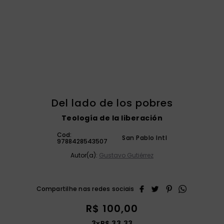
catequese
9
º
bíblia ave maria
10
º
Del lado de los pobres
Teología de la liberación
Cod:
San Pablo Intl
9788428543507
Autor(a):
Gustavo Gutiérrez
R$
100
,
00
3
x
R$
33
,
33