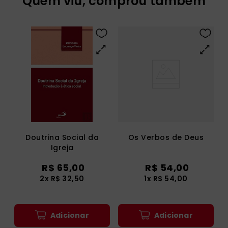
Quem viu, comprou também
Doutrina Social da
Os Verbos de Deus
Igreja
R$
65
,
00
R$
54
,
00
2
x
R$
32
,
50
1
x
R$
54
,
00
Adicionar
Adicionar