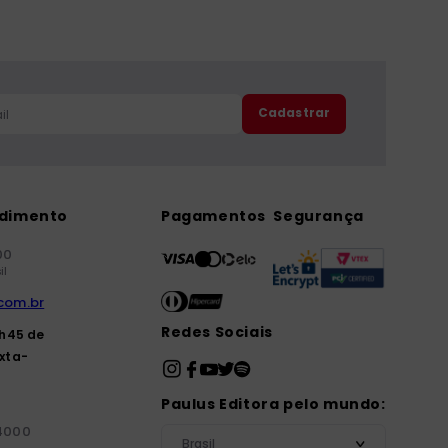
Cadastrar
ndimento
Pagamentos
Segurança
00
il
com.br
Redes Sociais
7h45 de
xta-
Paulus Editora pelo mundo:
-4000
Brasil