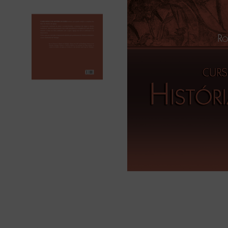
bíblia ave mar
10
º