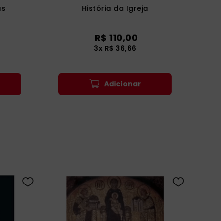
as
História da Igreja
R$
110
,
00
3
x
R$
36
,
66
Adicionar