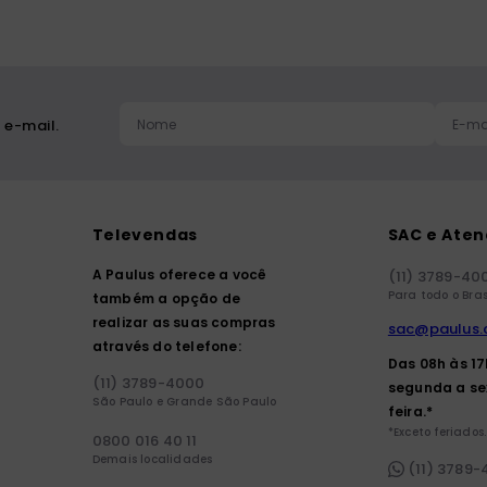
 e-mail.
Televendas
SAC e Ate
A Paulus oferece a você
(11) 3789-40
Para todo o Bras
também a opção de
realizar as suas compras
sac@paulus.
através do telefone:
Das 08h às 1
(11) 3789-4000
segunda a se
São Paulo e Grande São Paulo
feira.*
*Exceto feriados.
0800 016 40 11
Demais localidades
(11) 3789