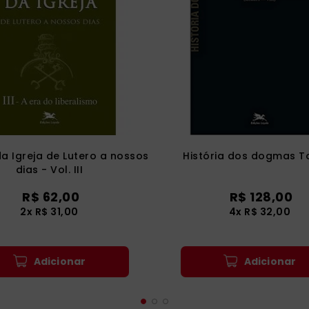
da Igreja de Lutero a nossos
História dos dogmas T
dias - Vol. III
R$
62
,
00
R$
128
,
00
2
x
R$
31
,
00
4
x
R$
32
,
00
Adicionar
Adicionar