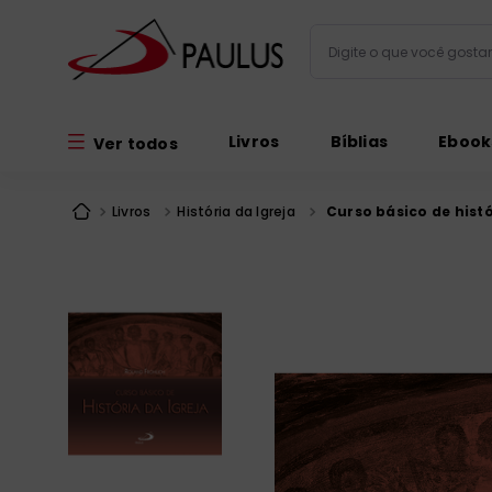
Digite o que você gos
Termos mais busc
Livros
Bíblias
Ebook
Ver todos
bíblia
1
º
liturgia
2
º
Livros
História da Igreja
Curso básico de histó
são miguel
3
º
terço
4
º
bíblia jerusal
5
º
imagens
6
º
patristica
7
º
biblia pastoral
8
º
catequese
9
º