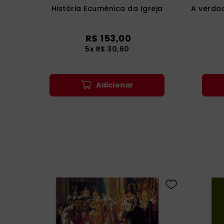
História Ecumênica da Igreja
A verdad
R$
153
,
00
5
x
R$
30
,
60
Adicionar