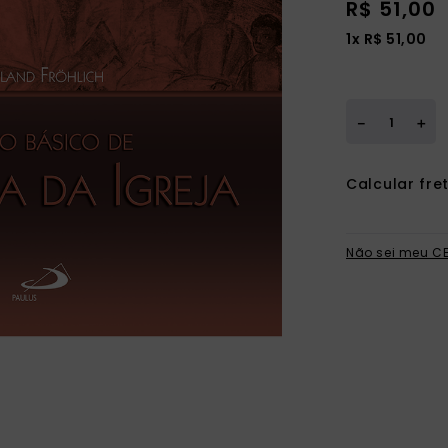
R$
51
,
00
ia
1
x
R$
51
,
00
＋
－
Não sei meu C