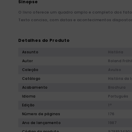
O livro oferece um quadro amplo e completo dos fatos 
Texto conciso, com datas e acontecimentos dispostos
Detalhes do Produto
Assunto
História
Autor
Roland Fröhl
Coleção
Avulso
Catálogo
História da I
Acabamento
Brochura
Idioma
Português
Edição
1ª
Número de páginas
176
Ano de lançamento
1987
Código do produto
9788534901