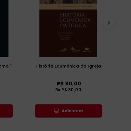
omo 1
História Ecumênica da Igreja
R$
90
,
00
3
x
R$
30
,
00
Adicionar