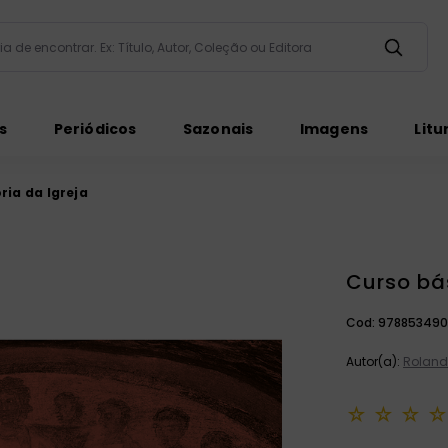
taria de encontrar. Ex: Título, Autor, Coleção ou Editora
ados
s
Periódicos
Sazonais
Imagens
Litu
ria da Igreja
Curso bás
ém
Cod:
978853490
Autor(a):
Roland 
☆
☆
☆
☆