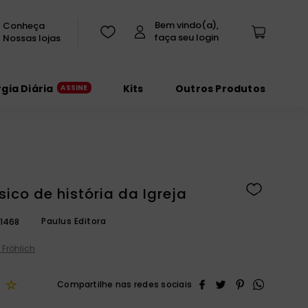
Conheça
Nossas lojas
rgia Diária
Kits
Outros Produtos
ico de história da Igreja
Paulus Editora
1468
Fröhlich
☆