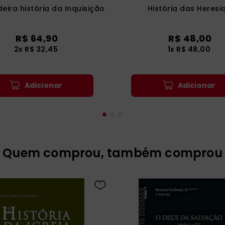
eira história da Inquisição
História das Heresi
R$
64
,
90
R$
48
,
00
2
x
R$
32
,
45
1
x
R$
48
,
00
Adicionar
Adicionar
Quem comprou, também comprou