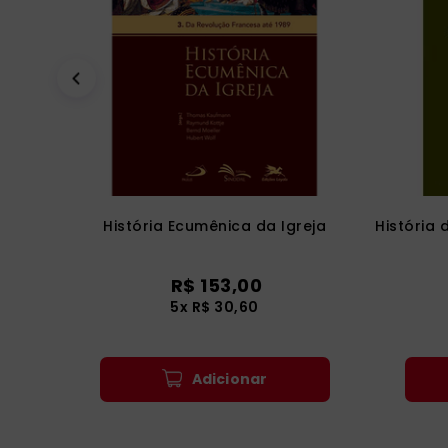
História Ecumênica da Igreja
História 
R$
153
,
00
5
x
R$
30
,
60
Adicionar