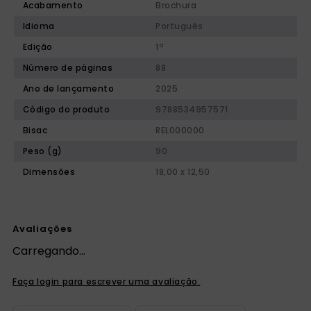
Acabamento
Brochura
Idioma
Português
Edição
1ª
Número de páginas
88
Ano de lançamento
2025
Código do produto
9788534957571
Bisac
REL000000
Peso (g)
90
Dimensões
18,00 x 12,50
Avaliações
Carregando…
Faça login para escrever uma avaliação.