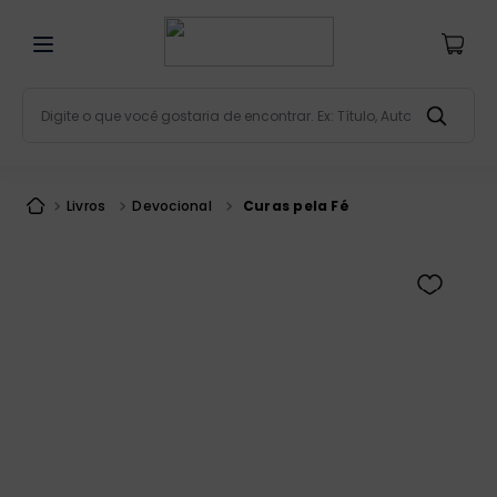
Digite o que você gostaria de encontrar. Ex: Título, Aut
Termos mais buscados
bíblia
1
º
Livros
Devocional
Curas pela Fé
liturgia
2
º
são miguel
3
º
terço
4
º
bíblia jerusalém
5
º
imagens
6
º
biblia pastoral
7
º
patristica
8
º