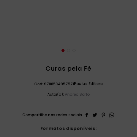
catequese
9
º
bíblia ave maria
10
º
Curas pela Fé
Paulus Editora
Cod:
9788534957571
Autor(a):
Andrea Sarto
Formatos disponíveis: