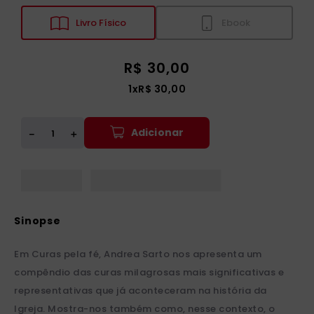
Livro Físico
Ebook
R$
30
,
00
1
x
R$
30
,
00
Adicionar
＋
－
Em Curas pela fé, Andrea Sarto nos apresenta um
compêndio das curas milagrosas mais significativas e
representativas que já aconteceram na história da
Igreja. Mostra-nos também como, nesse contexto, o