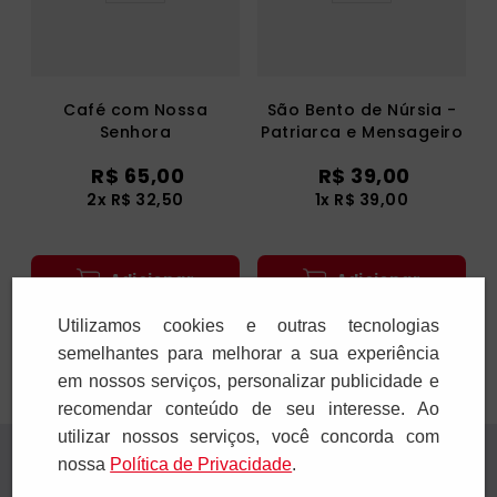
Café com Nossa
São Bento de Núrsia -
Senhora
Patriarca e Mensageiro
da Paz
R$
65
,
00
R$
39
,
00
2
x
R$
32
,
50
1
x
R$
39
,
00
Adicionar
Adicionar
Utilizamos cookies e outras tecnologias
semelhantes para melhorar a sua experiência
em nossos serviços, personalizar publicidade e
recomendar conteúdo de seu interesse. Ao
utilizar nossos serviços, você concorda com
Receba novidades
nossa
Polí­tica de Privacidade
.