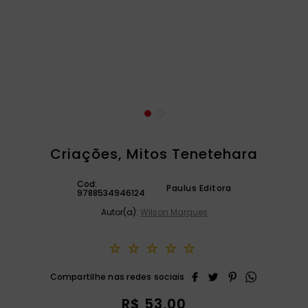
catequese
9
º
bíblia ave maria
10
º
Criações, Mitos Tenetehara
Cod:
Paulus Editora
9788534946124
Autor(a):
Wilson Marques
☆
☆
☆
☆
☆
R$
53
,
00