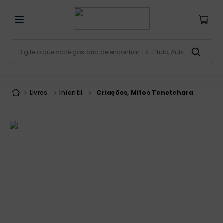
Digite o que você gostaria de encontrar. Ex: Título, Aut
Termos mais buscados
bíblia
1
º
Livros
Infantil
Criações, Mitos Tenetehara
liturgia
2
º
são miguel
3
º
terço
4
º
bíblia jerusalém
5
º
imagens
6
º
biblia pastoral
7
º
patristica
8
º