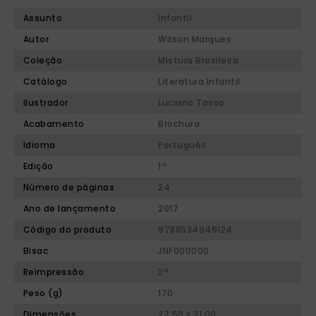
Assunto
Infantil
Autor
Wilson Marques
Coleção
Mistura Brasileira
Catálogo
Literatura Infantil
Ilustrador
Luciano Tasso
Acabamento
Brochura
Idioma
Português
Edição
1ª
Número de páginas
24
Ano de lançamento
2017
Código do produto
9788534946124
Bisac
JNF000000
Reimpressão
2ª
Peso (g)
170
Dimensões
27,50 x 21,00