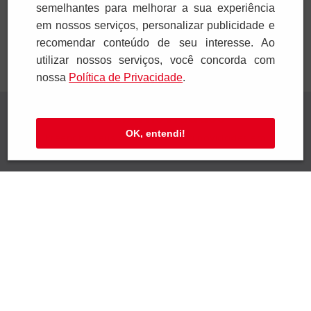
Adicionar
Adicionar
semelhantes para melhorar a sua experiência
em nossos serviços, personalizar publicidade e
recomendar conteúdo de seu interesse. Ao
utilizar nossos serviços, você concorda com
nossa
Polí­tica de Privacidade
.
Receba novidades
OK, entendi!
Preencha seus dados e receba novidades em
seu e-mail.
Cadastrar
Confira nossa Política de Privacidade.