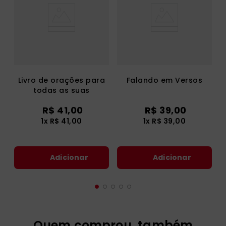
Livro de orações para
Falando em Versos
todas as suas
preocupações
R$
41
,
00
R$
39
,
00
1
x
R$
41
,
00
1
x
R$
39
,
00
Adicionar
Adicionar
Quem comprou, também