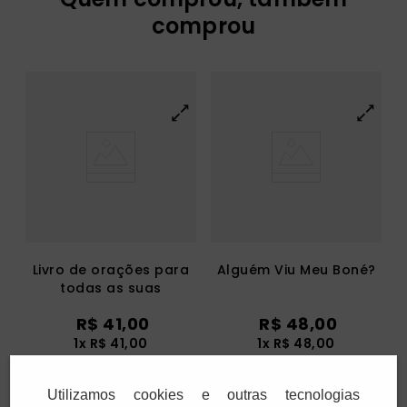
comprou
Livro de orações para
Alguém Viu Meu Boné?
todas as suas
preocupações
R$
41
,
00
R$
48
,
00
1
x
R$
41
,
00
1
x
R$
48
,
00
Utilizamos cookies e outras tecnologias