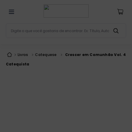
Digite o que você gostaria de encontrar. Ex: Título, Aut
Termos mais buscados
bíblia
1
º
Livros
Catequese
Crescer em Comunhão Vol. 4
liturgia
2
º
Catequista
são miguel
3
º
terço
4
º
bíblia jerusalém
5
º
imagens
6
º
patristica
7
º
biblia pastoral
8
º