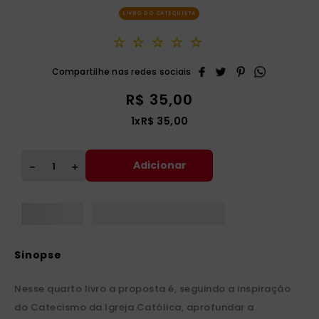
LIVRO DO CATEQUISTA
☆
☆
☆
☆
☆
R$
35
,
00
1
x
R$
35
,
00
Adicionar
＋
－
Nesse quarto livro a proposta é, seguindo a inspiração
do Catecismo da Igreja Católica, aprofundar a