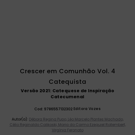
catequese
9
º
bíblia ave maria
10
º
Crescer em Comunhão Vol. 4
Catequista
Versão 2021: Catequese de Inspiração
Catecumenal
Editora Vozes
Cod:
9786557132302
Autor(a):
Débora Regina Pupo, Léo Marcelo Plantes Machado,
Célio Reginaldo Calikoski, Maria do Carmo Ezequiel Rollembert,
Virgínia Feronato