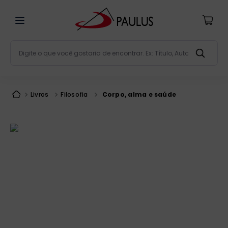
Digite o que você gostaria de encontrar. Ex: Título, Aut
Termos mais buscados
bíblia
1
º
Livros
Filosofia
Corpo, alma e saúde
liturgia
2
º
são miguel
3
º
terço
4
º
bíblia jerusalém
5
º
imagens
6
º
patristica
7
º
biblia pastoral
8
º