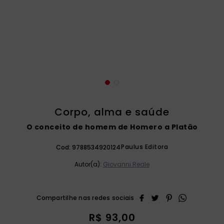
catequese
9
º
bíblia ave maria
10
º
Corpo, alma e saúde
O conceito de homem de Homero a Platão
Paulus Editora
Cod:
9788534920124
Autor(a):
Giovanni Reale
R$
93
,
00