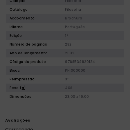
Coleção
Filosofia
Catálogo
Filosofia
Acabamento
Brochura
Idioma
Português
Edição
1ª
Número de páginas
282
Ano de lançamento
2002
Código do produto
9788534920124
Bisac
PHI000000
Reimpressão
3ª
Peso (g)
408
Dimensões
23,00 x 16,00
Avaliações
Carregando…