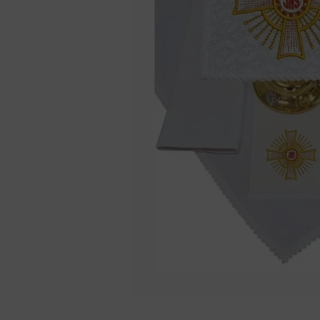
bíblia ave mar
10
º