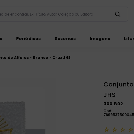
taria de encontrar. Ex: Título, Autor, Coleção ou Editora
ados
s
Periódicos
Sazonais
Imagens
Litu
to de Alfaias - Branco - Cruz JHS
Conjunto 
ém
JHS
300.B02
Cod:
789953750004
☆
☆
☆
☆