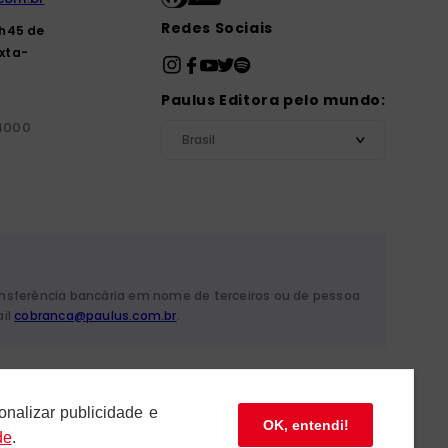
Redes Sociais
7h45 de
xta-
Paulus Editora pelo mundo:
-4000
Brasil
ansferência bancária em nome de terceiros ou de pessoa
ail
cobranca@paulus.com.br
.
 Mariana - São Paulo/SP
onalizar publicidade e
OK, entendi!
de
.