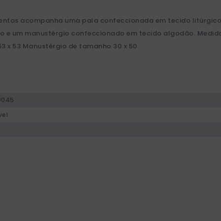
mentos acompanha uma pala confeccionada em tecido litúrgic
o e um manustérgio confeccionado em tecido algodão. Medidas 
3 x 53 Manustérgio de tamanho 30 x 50
0045
vel