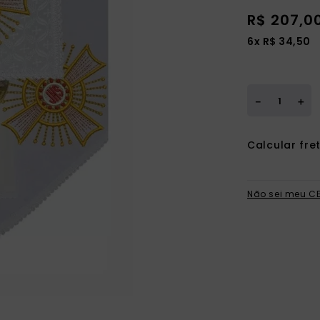
ia
R$
207
,
0
6
x
R$
34
,
50
＋
－
Não sei meu C