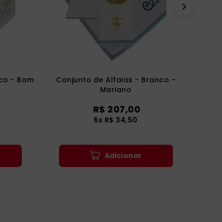
nco - Bom
Conjunto de Alfaias - Branco -
Mariano
R$
207
,
00
6
x
R$
34
,
50
Adicionar