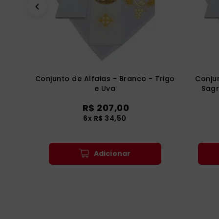
Conjunto de Alfaias - Branco - Trigo
Conjun
e Uva
Sagr
R$
207
,
00
6
x
R$
34
,
50
Adicionar