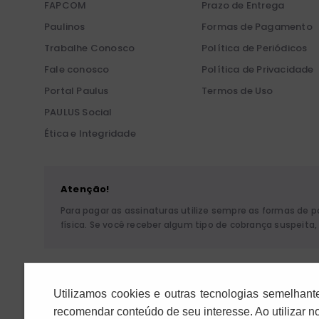
FAPCOM
Prazo de Entrega
Paulinos
Formas de Pagamento
Trabalhe Conosco
Política de Periódicos
Fale conosco
Política de Privacidade
Portal Paulus
Termos de Uso
PAULUS Social
Ética e Integridade
Atenção!
Para pagar as assinaturas utilize sempre as formas de 
física. Se você receber algum tipo de cobrança suspeit
Pia Sociedade de São P
Utilizamos cookies e outras tecnologias semelhant
recomendar conteúdo de seu interesse. Ao utilizar 