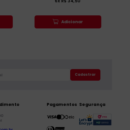
6
x
R$
34
,
50
Adicionar
Cadastrar
ndimento
Pagamentos
Segurança
00
il
com.br