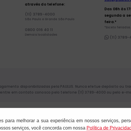
através do telefone:
Das 08h às 1
(11) 3789-4000
segunda a se
São Paulo e Grande São Paulo
feira.*
*Exceto feriados.
0800 016 40 11
Demais localidades
(11) 3789
pagamento disponibilizadas pela PAULUS. Nunca efetue depósito ou tr
a, entre em contato conosco pelo telefone (11) 3789-4000 ou pelo e-m
aulo. CNPJ: 61.287.546/0012-12. Rua Francisco Cruz, 229 - 04117-091. Vila
es para melhorar a sua experiência em nossos serviços, pers
nossos serviços, você concorda com nossa
Polí­tica de Privacida