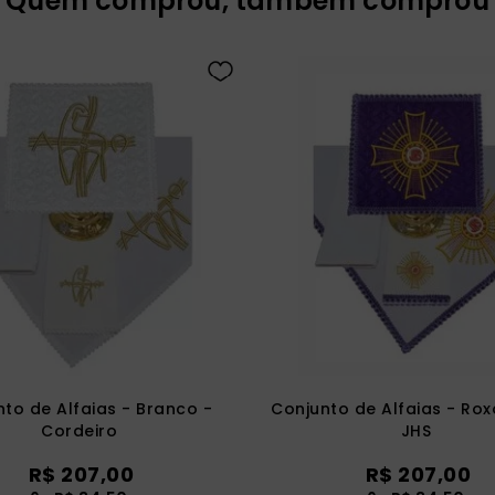
Quem comprou, também comprou
to de Alfaias - Branco -
Conjunto de Alfaias - Rox
Cordeiro
JHS
R$
207
,
00
R$
207
,
00