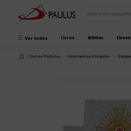
Digite o que você gos
Termos mais busc
Livros
Bíblias
Ebook
Ver todos
bíblia
1
º
liturgia
2
º
Outros Produtos
Paramentos Litúrgicos
Conjun
são miguel
3
º
terço
4
º
bíblia jerusal
5
º
imagens
6
º
biblia pastoral
7
º
patristica
8
º
catequese
9
º