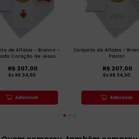
to de Alfaias - Branco -
Conjunto de Alfaias - Bra
ado Coração de Jesus
Pastor
R$
207
,
00
R$
207
,
00
6
x
R$
34
,
50
6
x
R$
34
,
50
Adicionar
Adicionar