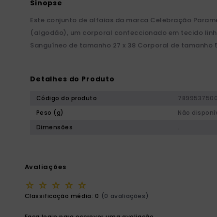
Este conjunto de alfaias da marca Celebração Para
(algodão), um corporal confeccionado em tecido linh
Sanguíneo de tamanho 27 x 38 Corporal de tamanho 5
Detalhes do Produto
Código do produto
789953750
Peso (g)
Não disponí
Dimensões
.
Avaliações
☆
☆
☆
☆
☆
Classificação média: 0
(0 avaliações)
Faça login para escrever uma avaliação.