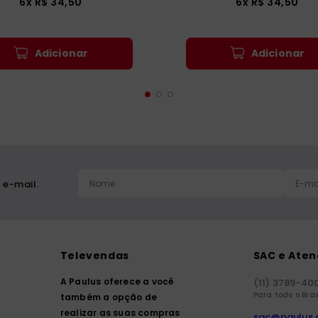
6
x
R$
34
,
50
6
x
R$
34
,
50
Adicionar
Adicionar
 e-mail.
Televendas
SAC e Ate
A Paulus oferece a você
(11) 3789-40
Para todo o Bras
também a opção de
realizar as suas compras
sac@paulus.