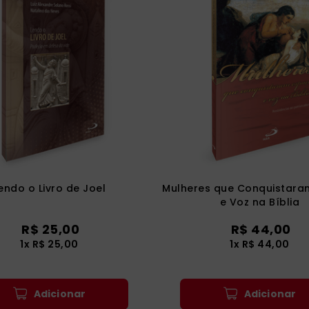
endo o Livro de Joel
Mulheres que Conquistara
e Voz na Bíblia
R$
25
,
00
R$
44
,
00
1
x
R$
25
,
00
1
x
R$
44
,
00
Adicionar
Adicionar