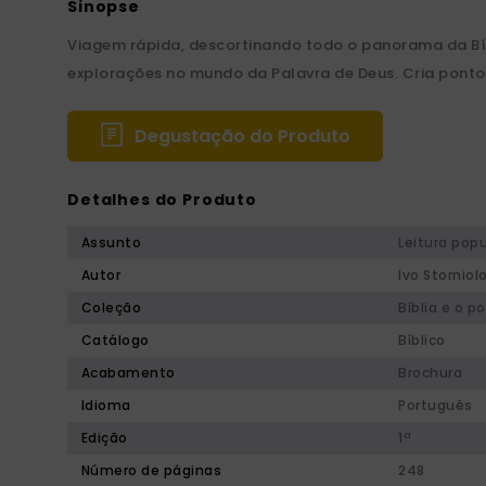
Viagem rápida, descortinando todo o panorama da Bíbli
explorações no mundo da Palavra de Deus. Cria pontos 
Degustação do Produto
Detalhes do Produto
Assunto
Leitura popu
Autor
Ivo Storniol
Coleção
Bíblia e o p
Catálogo
Bíblico
Acabamento
Brochura
Idioma
Português
Edição
1ª
Número de páginas
248