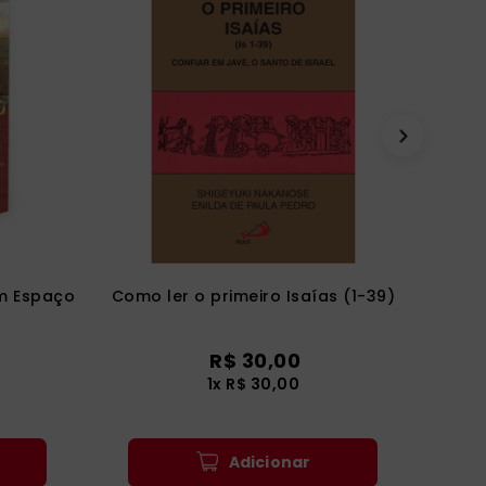
m Espaço
Como ler o primeiro Isaías (1-39)
R$
30
,
00
1
x
R$
30
,
00
Adicionar