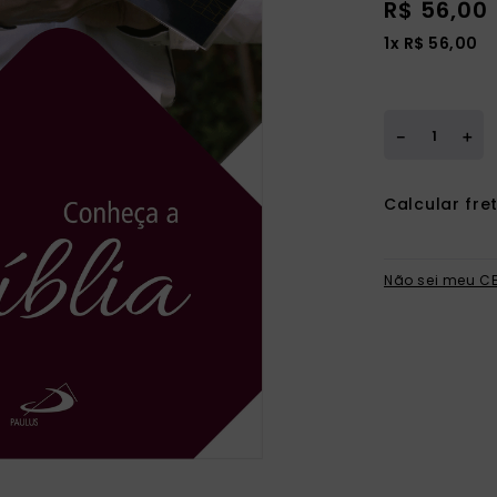
R$
56
,
00
ia
1
x
R$
56
,
00
＋
－
Não sei meu C