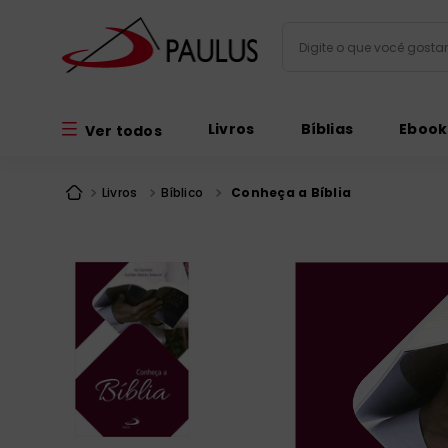
Digite o que você gos
Termos mais busc
Livros
Bíblias
Ebook
Ver todos
bíblia
1
º
liturgia
2
º
Livros
Bíblico
Conheça a Bíblia
são miguel
3
º
terço
4
º
bíblia jerusal
5
º
imagens
6
º
biblia pastoral
7
º
patristica
8
º
catequese
9
º