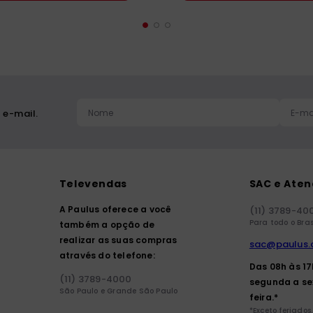
 e-mail.
Televendas
SAC e Ate
A Paulus oferece a você
(11) 3789-40
Para todo o Bras
também a opção de
realizar as suas compras
sac@paulus.
através do telefone:
Das 08h às 1
(11) 3789-4000
segunda a se
São Paulo e Grande São Paulo
feira.*
*Exceto feriados.