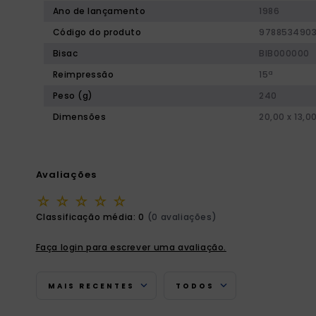
Ano de lançamento
1986
Código do produto
9788534903
Bisac
BIB000000
Reimpressão
15ª
Peso (g)
240
Dimensões
20,00 x 13,0
Avaliações
☆
☆
☆
☆
☆
Classificação média: 0
(0 avaliações)
Faça login para escrever uma avaliação.
MAIS RECENTES
TODOS