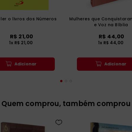
ler o livros dos Números
Mulheres que Conquistara
e Voz na Bíblia
R$
21
,
00
R$
44
,
00
1
x
R$
21
,
00
1
x
R$
44
,
00
Adicionar
Adicionar
Quem comprou, também comprou