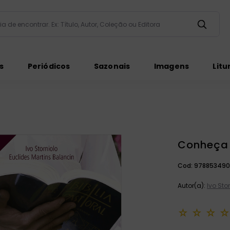
taria de encontrar. Ex: Título, Autor, Coleção ou Editora
ados
s
Periódicos
Sazonais
Imagens
Litu
Conheça 
ém
Cod:
978853490
Autor(a):
Ivo Sto
☆
☆
☆
☆