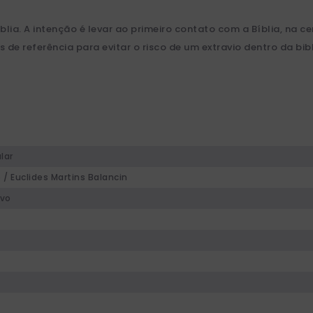
a. A intenção é levar ao primeiro contato com a Bíblia, na cer
de referência para evitar o risco de um extravio dentro da bib
lar
o / Euclides Martins Balancin
ovo