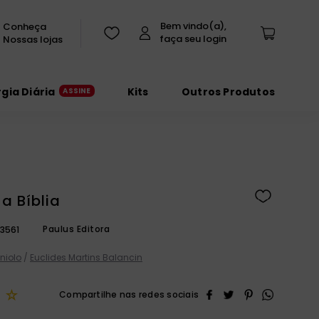
Conheça
Nossas lojas
rgia Diária
Kits
Outros Produtos
a Bíblia
Paulus Editora
3561
rniolo
/
Euclides Martins Balancin
☆