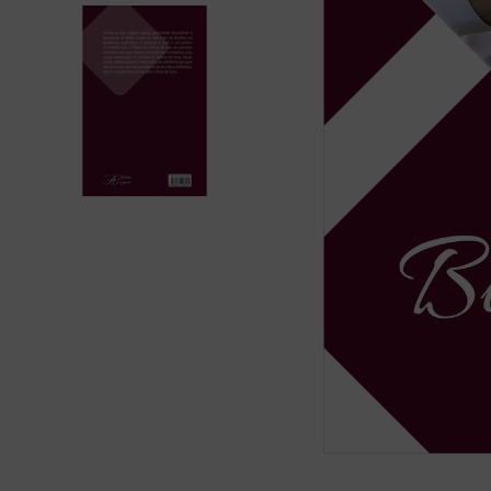
bíblia ave mar
10
º