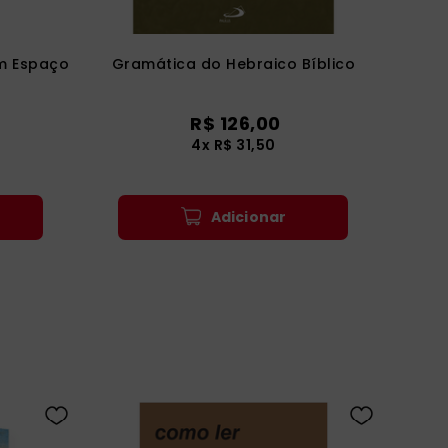
m Espaço
Gramática do Hebraico Bíblico
R$
126
,
00
4
x
R$
31
,
50
Adicionar