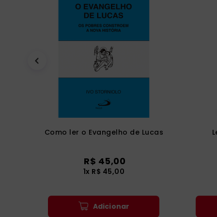
Como ler o Evangelho de Lucas
L
R$
45
,
00
1
x
R$
45
,
00
Adicionar