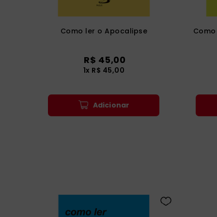
Como ler o Apocalipse
Como 
R$
45
,
00
1
x
R$
45
,
00
Adicionar