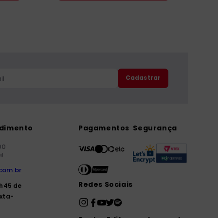
Cadastrar
ndimento
Pagamentos
Segurança
00
il
com.br
Redes Sociais
7h45 de
xta-