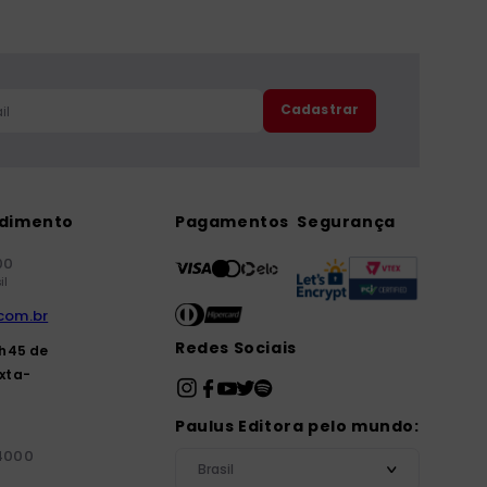
Cadastrar
ndimento
Pagamentos
Segurança
00
il
com.br
Redes Sociais
7h45 de
xta-
Paulus Editora pelo mundo:
-4000
Brasil