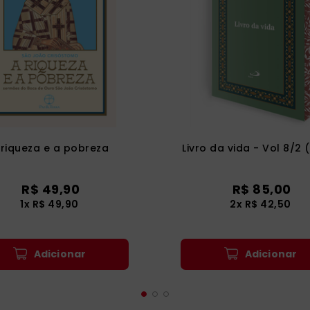
 riqueza e a pobreza
Livro da vida - Vol 8/2 
R$
49
,
90
R$
85
,
00
1
x
R$
49
,
90
2
x
R$
42
,
50
Adicionar
Adicionar