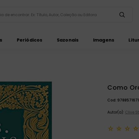
taria de encontrar. Ex: Título, Autor, Coleção ou Editora
ados
s
Periódicos
Sazonais
Imagens
Litu
Como Or
ém
Cod:
9788571671
Autor(a):
Clive S
☆
☆
☆
☆