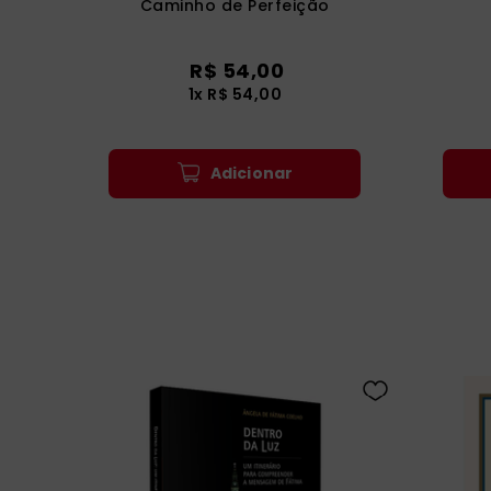
Caminho de Perfeição
R$
54
,
00
1
x
R$
54
,
00
Adicionar