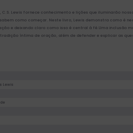
, C.S. Lewis fornece conhecimento e lições que iluminarão nos
sabem como começar. Neste livro, Lewis demonstra como é nec
oração e deixando claro como isso é central à fé.Uma inclusão
radição íntima de oração, além de defender e explicar as que
s Lewis
ade