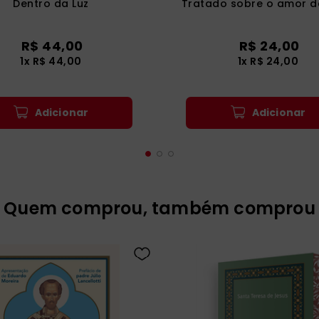
Dentro da Luz
Tratado sobre o amor d
R$
44
,
00
R$
24
,
00
1
x
R$
44
,
00
1
x
R$
24
,
00
Adicionar
Adicionar
Quem comprou, também comprou