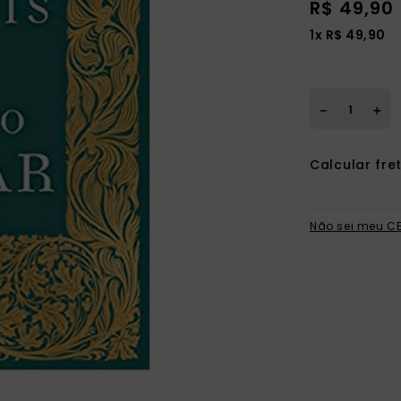
R$
49
,
90
ia
1
x
R$
49
,
90
＋
－
Não sei meu C