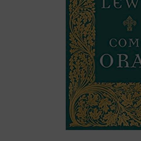
bíblia ave mar
10
º