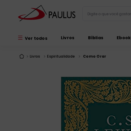
Digite o que você gos
Termos mais busc
Livros
Bíblias
Ebook
Ver todos
bíblia
1
º
liturgia
2
º
Livros
Espiritualidade
Como Orar
são miguel
3
º
terço
4
º
bíblia jerusal
5
º
imagens
6
º
patristica
7
º
biblia pastoral
8
º
catequese
9
º