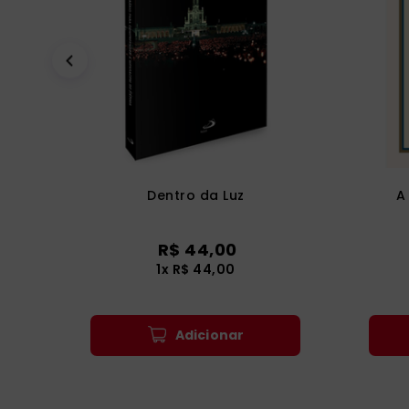
Dentro da Luz
A
R$
44
,
00
1
x
R$
44
,
00
Adicionar