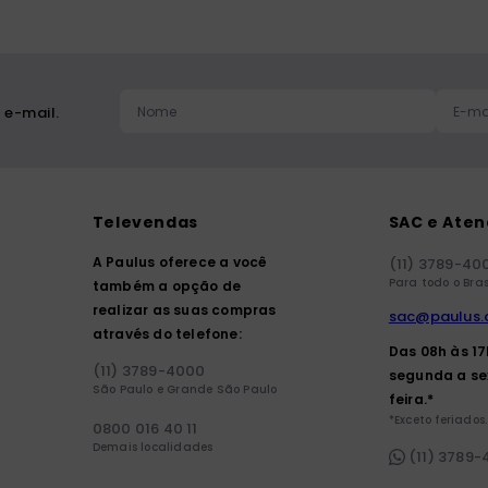
 e-mail.
Televendas
SAC e Ate
A Paulus oferece a você
(11) 3789-40
Para todo o Bras
também a opção de
realizar as suas compras
sac@paulus.
através do telefone:
Das 08h às 1
(11) 3789-4000
segunda a se
São Paulo e Grande São Paulo
feira.*
*Exceto feriados.
0800 016 40 11
Demais localidades
(11) 3789