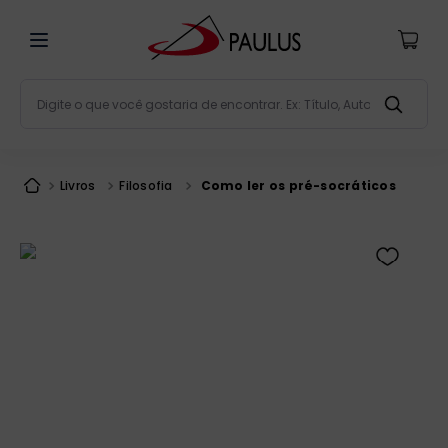
Digite o que você gostaria de encontrar. Ex: Título, Aut
Termos mais buscados
bíblia
1
º
Livros
Filosofia
Como ler os pré-socráticos
liturgia
2
º
são miguel
3
º
terço
4
º
bíblia jerusalém
5
º
imagens
6
º
patristica
7
º
biblia pastoral
8
º