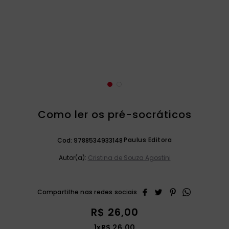
catequese
9
º
bíblia ave maria
10
º
Como ler os pré-socráticos
Paulus Editora
Cod:
9788534933148
Autor(a):
Cristina de Souza Agostini
R$
26
,
00
1
x
R$
26
,
00