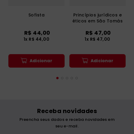
Sofista
Princípios jurídicos e
éticos em São Tomás
de Aquino
R$
44
,
00
R$
47
,
00
1
x
R$
44
,
00
1
x
R$
47
,
00
Adicionar
Adicionar
Receba novidades
Preencha seus dados e receba novidades em
seu e-mail.