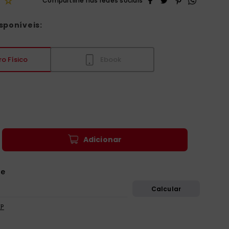
☆
sponíveis:
ro Físico
Ebook
Adicionar
EP