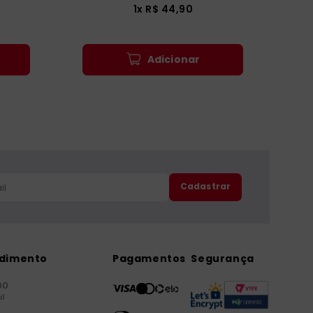
1
x
R$
44
,
90
Adicionar
Cadastrar
ndimento
Pagamentos
Segurança
00
il