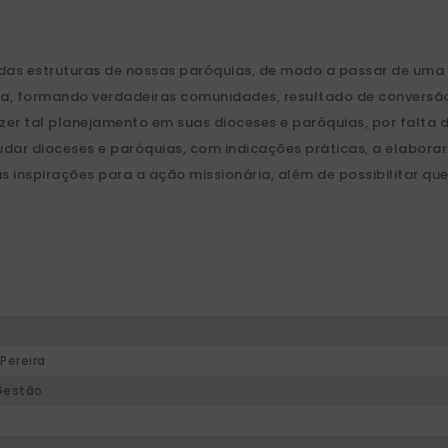
 das estruturas de nossas paróquias, de modo a passar de um
na, formando verdadeiras comunidades, resultado de conversã
er tal planejamento em suas dioceses e paróquias, por falta d
udar dioceses e paróquias, com indicações práticas, a elabora
inspirações para a ação missionária, além de possibilitar qu
Pereira
Gestão