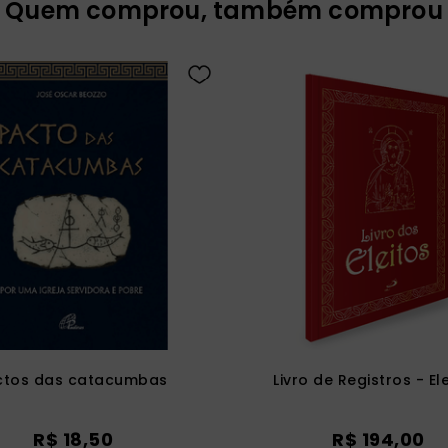
Quem comprou, também comprou
ctos das catacumbas
Livro de Registros - El
R$
18
,
50
R$
194
,
00