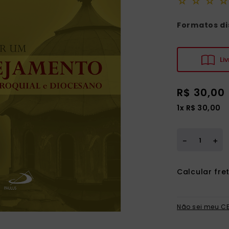
☆
☆
☆
☆
ia
Formatos di
Liv
R$
30
,
00
1
x
R$
30
,
00
＋
－
Não sei meu C