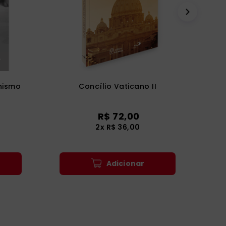
nismo
Concílio Vaticano II
R$
72
,
00
2
x
R$
36
,
00
Adicionar