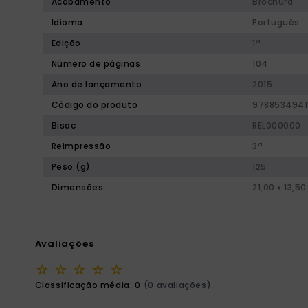
Acabamento
Brochura
Idioma
Português
Edição
1ª
Número de páginas
104
Ano de lançamento
2015
Código do produto
9788534941
Bisac
REL000000
Reimpressão
3ª
Peso (g)
125
Dimensões
21,00 x 13,50
Avaliações
☆
☆
☆
☆
☆
Classificação média: 0
(0 avaliações)