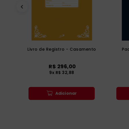
Livro de Registro - Casamento
Pa
R$
296
,
00
9
x
R$
32
,
88
Adicionar