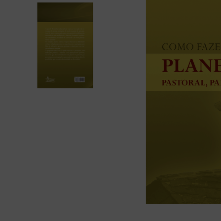
bíblia ave mar
10
º