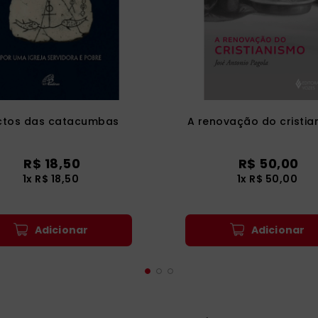
ctos das catacumbas
A renovação do cristia
R$
18
,
50
R$
50
,
00
1
x
R$
18
,
50
1
x
R$
50
,
00
Adicionar
Adicionar