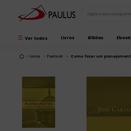
Digite o que você gos
Termos mais busc
Livros
Bíblias
Ebook
Ver todos
bíblia
1
º
liturgia
2
º
Livros
Pastoral
Como fazer um planejamento
são miguel
3
º
terço
4
º
bíblia jerusal
5
º
imagens
6
º
patristica
7
º
biblia pastoral
8
º
catequese
9
º