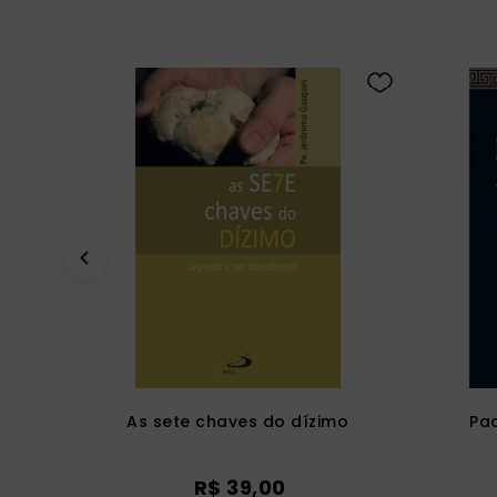
As sete chaves do dízimo
Pa
R$
39
,
00