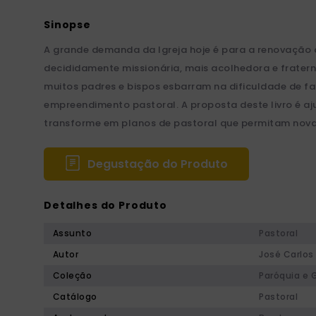
A grande demanda da Igreja hoje é para a renovação
decididamente missionária, mais acolhedora e frater
muitos padres e bispos esbarram na dificuldade de faz
empreendimento pastoral. A proposta deste livro é aj
transforme em planos de pastoral que permitam novas 
Degustação do Produto
Detalhes do Produto
Assunto
Pastoral
Autor
José Carlos 
Coleção
Paróquia e 
Catálogo
Pastoral