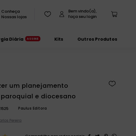
Conheça
Nossas lojas
rgia Diária
Kits
Outros Produtos
er um planejamento
, paroquial e diocesano
Paulus Editora
1525
rlos Pereira