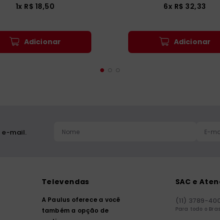
1
x
R$
18
,
50
6
x
R$
32
,
33
Adicionar
Adicionar
 e-mail.
Televendas
SAC e Ate
A Paulus oferece a você
(11) 3789-40
Para todo o Bras
também a opção de