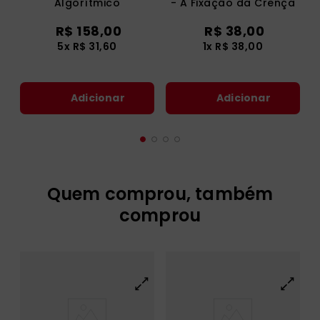
Algorítmico
- A Fixação da Crença
R$
158
,
00
R$
38
,
00
5
x
R$
31
,
60
1
x
R$
38
,
00
Adicionar
Adicionar
Quem comprou, também
comprou