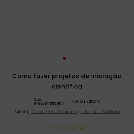
catequese
9
º
bíblia ave maria
10
º
Como fazer projetos de iniciação
científica
Cod:
Paulus Editora
9788534939904
Autor(a):
Cleusa Kazue Sakamoto
/
Isabel Orestes Silveira
☆
☆
☆
☆
☆