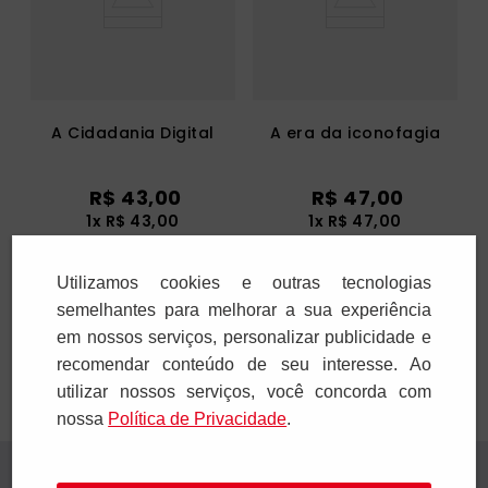
A Cidadania Digital
A era da iconofagia
R$
43
,
00
R$
47
,
00
1
x
R$
43
,
00
1
x
R$
47
,
00
Utilizamos cookies e outras tecnologias
Adicionar
Adicionar
semelhantes para melhorar a sua experiência
em nossos serviços, personalizar publicidade e
recomendar conteúdo de seu interesse. Ao
utilizar nossos serviços, você concorda com
nossa
Polí­tica de Privacidade
.
Receba novidades