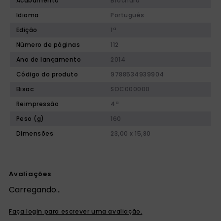
Acabamento
Brochura
Idioma
Português
Edição
1ª
Número de páginas
112
Ano de lançamento
2014
Código do produto
9788534939904
Bisac
SOC000000
Reimpressão
4ª
Peso (g)
160
Dimensões
23,00 x 15,80
Avaliações
Carregando…
Faça login para escrever uma avaliação.