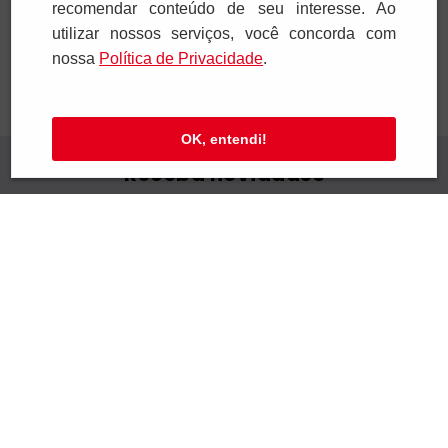
Adicionar
Adicionar
recomendar conteúdo de seu interesse. Ao
utilizar nossos serviços, você concorda com
nossa
Polí­tica de Privacidade
.
OK, entendi!
Receba novidades
Preencha seus dados e receba novidades em
seu e-mail.
Cadastrar
Confira nossa Política de Privacidade.