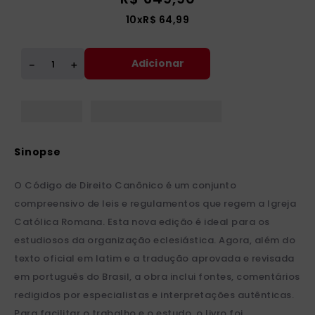
10
x
R$
64
,
99
Adicionar
＋
－
O Código de Direito Canônico é um conjunto
compreensivo de leis e regulamentos que regem a Igreja
Católica Romana. Esta nova edição é ideal para os
estudiosos da organização eclesiástica. Agora, além do
texto oficial em latim e a tradução aprovada e revisada
em português do Brasil, a obra inclui fontes, comentários
redigidos por especialistas e interpretações autênticas.
Para facilitar o trabalho e o estudo, o livro foi