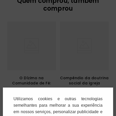
Quem comprou, também
comprou
O Dízimo na
Compêndio da doutrina
Comunidade de Fé:
social da igreja
orientações e
R$
12
,
90
R$
75
,
00
propostas
1
x
R$
12
,
90
2
x
R$
37
,
50
Utilizamos cookies e outras tecnologias
semelhantes para melhorar a sua experiência
em nossos serviços, personalizar publicidade e