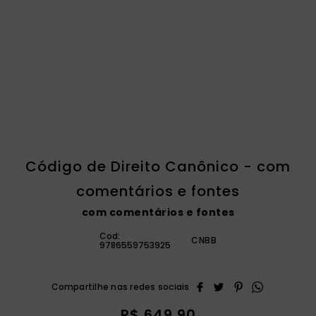
catequese
9
º
bíblia ave maria
10
º
Código de Direito Canônico - com
comentários e fontes
com comentários e fontes
Cod:
CNBB
9786559753925
R$
649
,
90