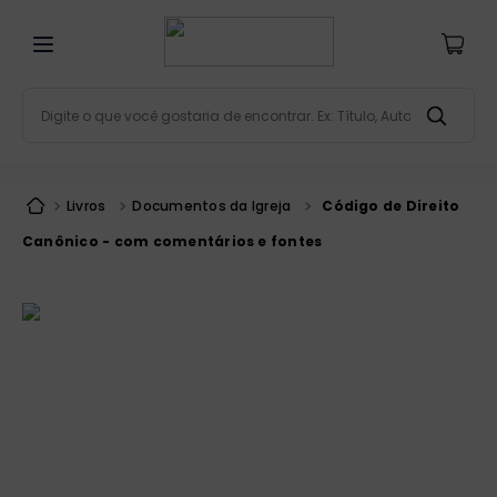
Digite o que você gostaria de encontrar. Ex: Título, Aut
Termos mais buscados
bíblia
1
º
Livros
Documentos da Igreja
Código de Direito
liturgia
2
º
Canônico - com comentários e fontes
são miguel
3
º
terço
4
º
bíblia jerusalém
5
º
imagens
6
º
patristica
7
º
biblia pastoral
8
º