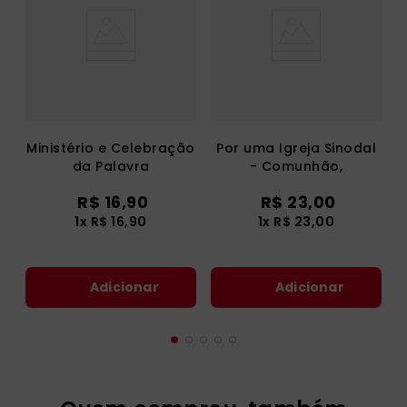
Ministério e Celebração
Por uma Igreja Sinodal
da Palavra
- Comunhão,
Participação, Missão -
R$
16
,
90
R$
23
,
00
Documento Final
1
x
R$
16
,
90
1
x
R$
23
,
00
Adicionar
Adicionar