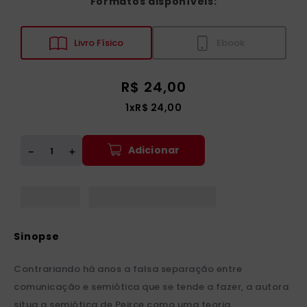
Formatos disponíveis:
Livro Físico
Ebook
R$
24
,
00
1
x
R$
24
,
00
Adicionar
＋
－
Contrariando há anos a falsa separação entre
comunicação e semiótica que se tende a fazer, a autora
situa a semiótica de Peirce como uma teoria