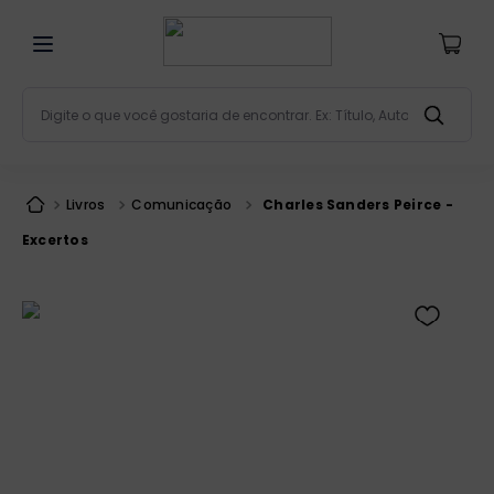
Digite o que você gostaria de encontrar. Ex: Título, Aut
Termos mais buscados
bíblia
1
º
Livros
Comunicação
Charles Sanders Peirce -
liturgia
2
º
Excertos
são miguel
3
º
terço
4
º
bíblia jerusalém
5
º
imagens
6
º
biblia pastoral
7
º
patristica
8
º