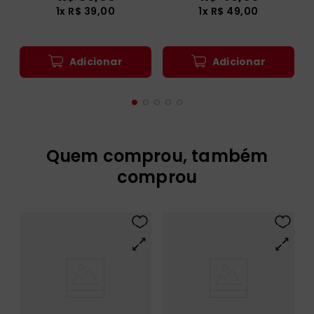
1
x
R$
39
,
00
1
x
R$
49
,
00
Adicionar
Adicionar
Quem comprou, também
comprou