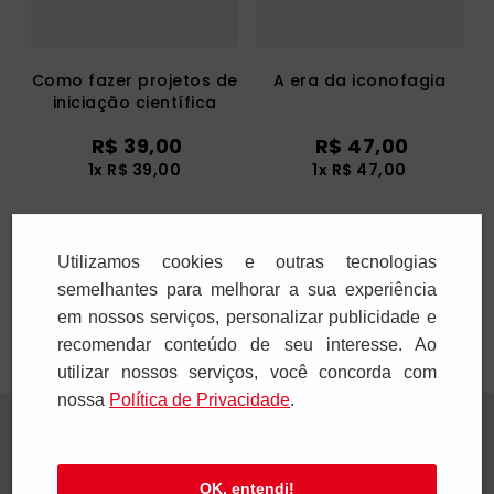
Como fazer projetos de
A era da iconofagia
iniciação científica
R$
39
,
00
R$
47
,
00
1
x
R$
39
,
00
1
x
R$
47
,
00
Adicionar
Adicionar
Utilizamos cookies e outras tecnologias
semelhantes para melhorar a sua experiência
em nossos serviços, personalizar publicidade e
recomendar conteúdo de seu interesse. Ao
utilizar nossos serviços, você concorda com
nossa
Polí­tica de Privacidade
.
Receba novidades
Preencha seus dados e receba novidades em
OK, entendi!
seu e-mail.