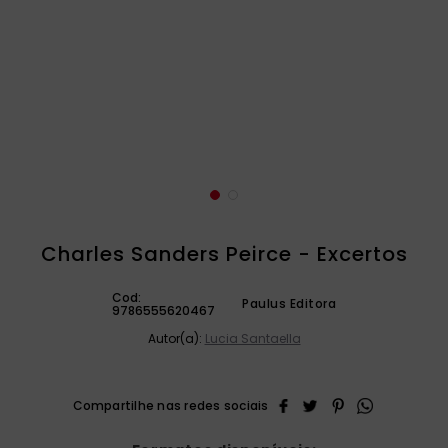
catequese
9
º
bíblia ave maria
10
º
Charles Sanders Peirce - Excertos
Cod:
Paulus Editora
9786555620467
Autor(a):
Lucia Santaella